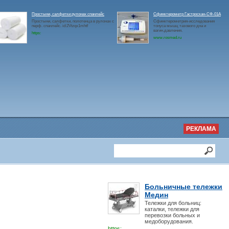
Простыни, салфетки рулонах спанлейс
Сфинктерометр Гастроскан-СФ-01А
Простыни, салфетки, полотенца в рулонах с
Сфинктерометрия-исследования
перф. спанлейс. id:2Vtzqx1mhtf
тонуса мышц тазового дна и
вагин.давления.
https:
www.rosmed.ru
РЕКЛАМА
Больничные тележки
Медин
Тележки для больниц:
каталки, тележки для
перевозки больных и
медоборудования.
https: