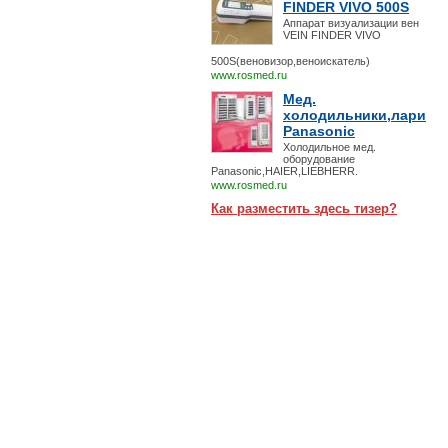
FINDER VIVO 500S
Аппарат визуализации вен
VEIN FINDER VIVO
500S(веновизор,веноискатель)
www.rosmed.ru
Мед.
холодильники,лари
Panasonic
Холодильное мед.
оборудование
Panasonic,HAIER,LIEBHERR.
www.rosmed.ru
Как разместить здесь тизер?