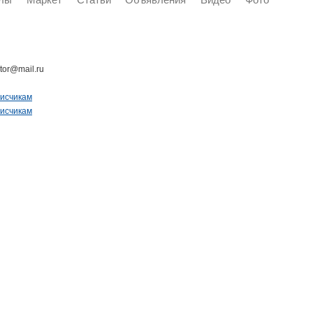
tor@mail.ru
писчикам
писчикам