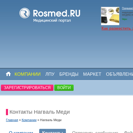
Покрывало
медиздел
МЕДРАСХО
https:
Как разместить 
КОМПАНИИ
ЛПУ
БРЕНДЫ
МАРКЕТ
ОБЪЯВЛЕН
ЗАРЕГИСТРИРОВАТЬСЯ
ВОЙТИ
Контакты Нагваль Меди
Главная
»
Компании
» Нагваль Меди
О компании
Контакты
Отправить сообщение
Фай