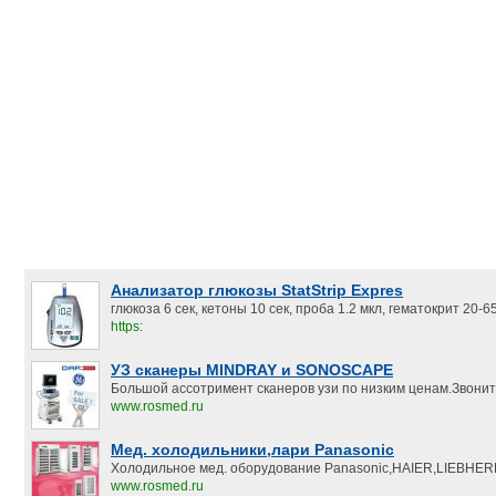
Анализатор глюкозы StatStrip Expres
глюкоза 6 сек, кетоны 10 сек, проба 1.2 мкл, гематокрит 20-
https:
УЗ сканеры MINDRAY и SONOSCAPE
Большой ассотримент сканеров узи по низким ценам.Звонит
www.rosmed.ru
Мед. холодильники,лари Panasonic
Холодильное мед. оборудование Panasonic,HAIER,LIEBHER
www.rosmed.ru