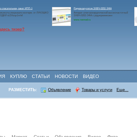
 спасательное, пакет ИПП-1
Радиокоагулятор ЭХВЧ-0202-ЭФА
ия,жгуты,покрывало изотерм. от ЛУКОШКО
Аппарат электрохирургический высокочастотный
ДКИ id:2Vtzqx1mhtf
ЭХВЧ-0202-ЭФА с радиорежимами
www.rosmed.ru
здесь тизер?
ИЯ
КУПЛЮ
СТАТЬИ
НОВОСТИ
ВИДЕО
РАЗМЕСТИТЬ:
Объявление
Товары и услуги
Еще...
лы
Маркет
Статьи
Объявления
Видео
Фото