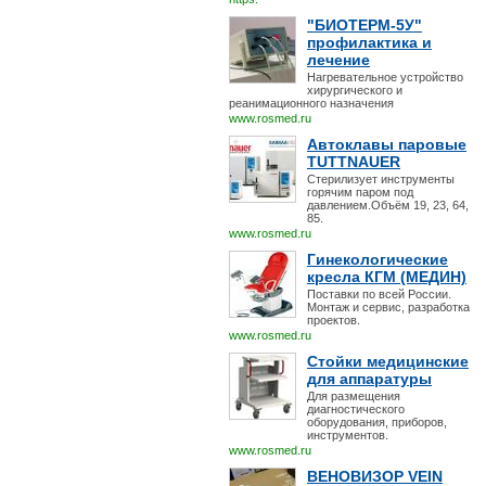
"БИОТЕРМ-5У"
профилактика и
лечение
Нагревательное устройство
хирургического и
реанимационного назначения
www.rosmed.ru
Автоклавы паровые
TUTTNAUER
Стерилизует инструменты
горячим паром под
давлением.Объём 19, 23, 64,
85.
www.rosmed.ru
Гинекологические
кресла КГМ (МЕДИН)
Поставки по всей России.
Монтаж и сервис, разработка
проектов.
www.rosmed.ru
Стойки медицинские
для аппаратуры
Для размещения
диагностического
оборудования, приборов,
инструментов.
www.rosmed.ru
ВЕНОВИЗОР VEIN