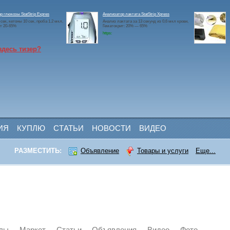
р глюкозы StatStrip Expres
Анализатор лактата StatStrip Xpress
сек, кетоны 10 сек, проба 1.2 мкл,
Анализ лактата за 13 секунд из 0,6 мкл крови,
т 20-65%
Гематокрит: 20% — 65%
https:
здесь тизер?
ИЯ
КУПЛЮ
СТАТЬИ
НОВОСТИ
ВИДЕО
РАЗМЕСТИТЬ:
Объявление
Товары и услуги
Еще...
лы
Маркет
Статьи
Объявления
Видео
Фото