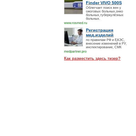
Finder VIVO 500S
Облегчает поиск вен у
ожоговых больных,онко
больных,туберкулёзных
больных.
www.rosmed.ru
Регистрация
мед.изделий
по правилам РФ и ЕАЭС,
внесение изменений в РУ,
инспектирование, СМК
medpartner.pro
Как разместить здесь тизер?