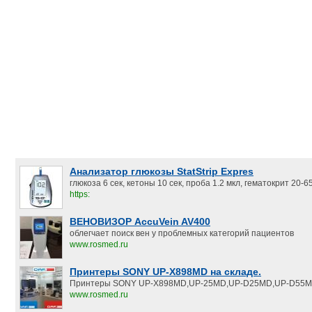
Анализатор глюкозы StatStrip Expres
глюкоза 6 сек, кетоны 10 сек, проба 1.2 мкл, гематокрит 20-
https:
ВЕНОВИЗОР AccuVein AV400
облегчает поиск вен у проблемных категорий пациентов
www.rosmed.ru
Принтеры SONY UP-X898MD на складе.
Принтеры SONY UP-X898MD,UP-25MD,UP-D25MD,UP-D55M
www.rosmed.ru