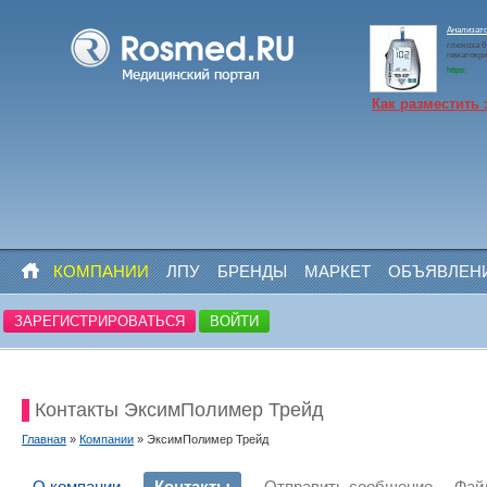
Анализато
глюкоза 6 
гематокри
https:
Как разместить 
КОМПАНИИ
ЛПУ
БРЕНДЫ
МАРКЕТ
ОБЪЯВЛЕН
ЗАРЕГИСТРИРОВАТЬСЯ
ВОЙТИ
Контакты ЭксимПолимер Трейд
Главная
»
Компании
» ЭксимПолимер Трейд
О компании
Контакты
Отправить сообщение
Фай