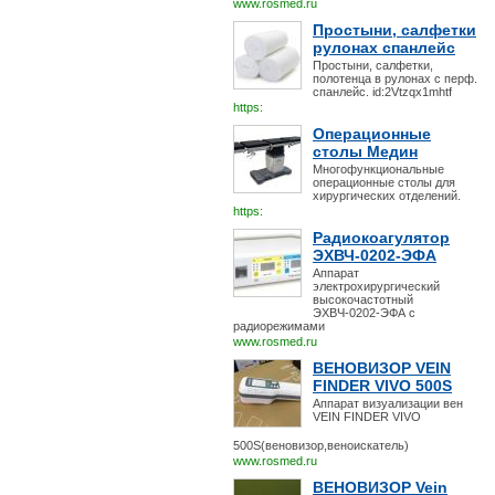
www.rosmed.ru
Простыни, салфетки
рулонах спанлейс
Простыни, салфетки,
полотенца в рулонах с перф.
спанлейс. id:2Vtzqx1mhtf
https:
Операционные
столы Медин
Многофункциональные
операционные столы для
хирургических отделений.
https:
Радиокоагулятор
ЭХВЧ-0202-ЭФА
Аппарат
электрохирургический
высокочастотный
ЭХВЧ-0202-ЭФА с
радиорежимами
www.rosmed.ru
ВЕНОВИЗОР VEIN
FINDER VIVO 500S
Аппарат визуализации вен
VEIN FINDER VIVO
500S(веновизор,веноискатель)
www.rosmed.ru
ВЕНОВИЗОР Vein