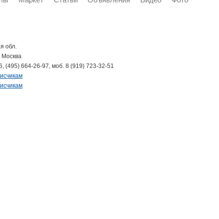
я обл.
 Москва
6, (495) 664-26-97, моб. 8 (919) 723-32-51
писчикам
писчикам