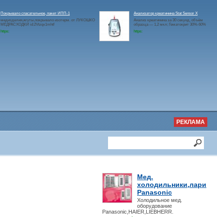
Покрывало спасательное, пакет ИПП-1
Анализатор креатинина Stat Sensor X
медизделия,жгуты,покрывало изотерм. от ЛУКОШКО
Анализ креатинина за 30 секунд, объём
МЕДРАСХОДКИ id:2Vtzqx1mhtf
образца — 1,2 мкл; Гематокрит 30%-60%
https:
https:
РЕКЛАМА
Мед.
холодильники,лари
Panasonic
Холодильное мед.
оборудование
Panasonic,HAIER,LIEBHERR.