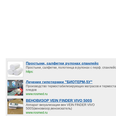
Простыни, салфетки рулонах спанлейс
Простыни, салфетки, полотенца в рулонах с перф. спанлейс.
https:
Лечение гипотермии "БИОТЕРМ-5У"
Производство термостабилизирующих матрасов и термост
пледов
www.rosmed.ru
ВЕНОВИЗОР VEIN FINDER VIVO 500S
Аппарат визуализации вен VEIN FINDER VIVO
500S(веновизор,веноискатель)
www.rosmed.ru