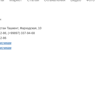
н
стан Ташкент, Фархадская, 10
2-86, (+99897) 337-94-68
92-86
писчикам
писчикам