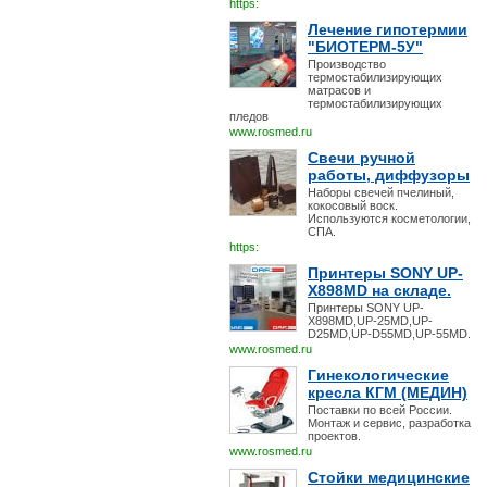
https:
Лечение гипотермии
"БИОТЕРМ-5У"
Производство
термостабилизирующих
матрасов и
термостабилизирующих
пледов
www.rosmed.ru
Свечи ручной
работы, диффузоры
Наборы свечей пчелиный,
кокосовый воск.
Используются косметологии,
СПА.
https:
Принтеры SONY UP-
X898MD на складе.
Принтеры SONY UP-
X898MD,UP-25MD,UP-
D25MD,UP-D55MD,UP-55MD.
www.rosmed.ru
Гинекологические
кресла КГМ (МЕДИН)
Поставки по всей России.
Монтаж и сервис, разработка
проектов.
www.rosmed.ru
Стойки медицинские