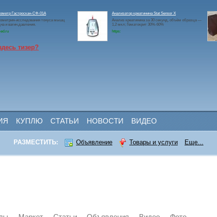
ометр Гастроскан-СФ-01А
Анализатор креатинина Stat Sensor X
ометрия-исследования тонуса мышц
Анализ креатинина за 30 секунд, объём образца —
на и вагин.давления.
1,2 мкл; Гематокрит 30%-60%
ed.ru
https:
здесь тизер?
ИЯ
КУПЛЮ
СТАТЬИ
НОВОСТИ
ВИДЕО
РАЗМЕСТИТЬ:
Объявление
Товары и услуги
Еще...
лы
Маркет
Статьи
Объявления
Видео
Фото