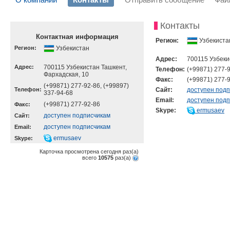
Контакты
Контактная информация
Регион:
Узбекиста
Регион:
Узбекистан
Адрес:
700115 Узбеки
Адрес:
700115 Узбекистан Ташкент,
Телефон:
(+99871) 277-9
Фархадская, 10
Факс:
(+99871) 277-
(+99871) 277-92-86, (+99897)
Телефон:
Cайт:
доступен под
337-94-68
Email:
доступен под
(+99871) 277-92-86
Факс:
Skype:
ermusaev
доступен подписчикам
Cайт:
доступен подписчикам
Email:
ermusaev
Skype:
Карточка просмотрена сегодня
раз(a)
всего
10575
раз(a)