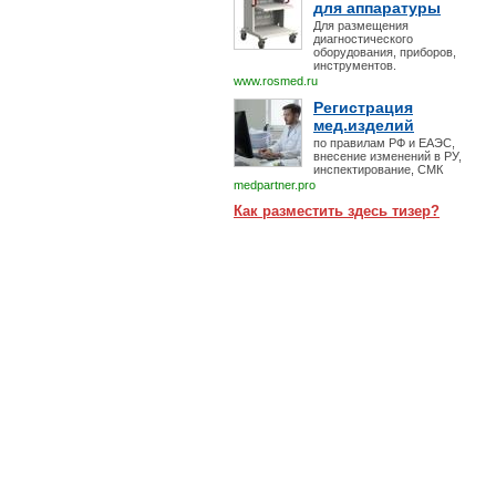
для аппаратуры
Для размещения
диагностического
оборудования, приборов,
инструментов.
www.rosmed.ru
Регистрация
мед.изделий
по правилам РФ и ЕАЭС,
внесение изменений в РУ,
инспектирование, СМК
medpartner.pro
Как разместить здесь тизер?