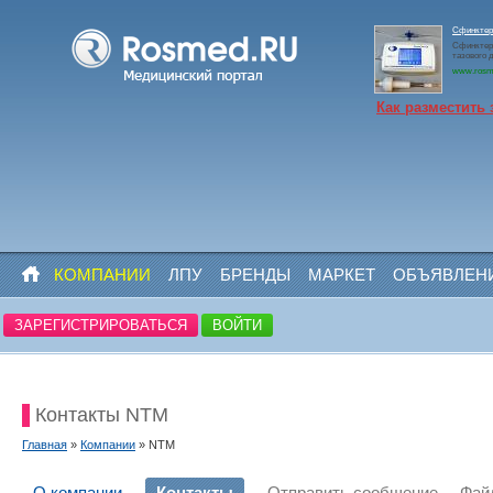
Сфинктер
Сфинктер
тазового д
www.rosm
Как разместить 
КОМПАНИИ
ЛПУ
БРЕНДЫ
МАРКЕТ
ОБЪЯВЛЕН
ЗАРЕГИСТРИРОВАТЬСЯ
ВОЙТИ
Контакты NTM
Главная
»
Компании
» NTM
О компании
Контакты
Отправить сообщение
Фай