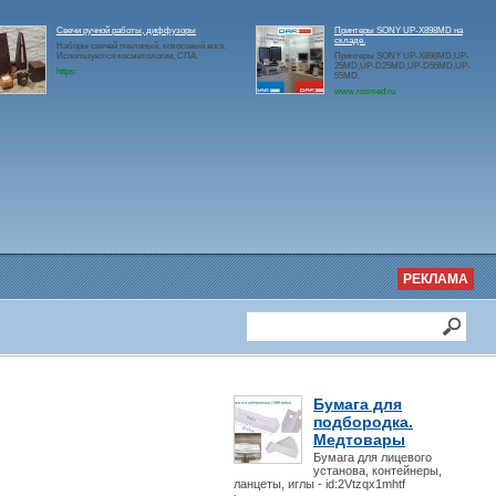
Свечи ручной работы, диффузоры
Принтеры SONY UP-X898MD на
складе.
Наборы свечей пчелиный, кокосовый воск.
Используются косметологии, СПА.
Принтеры SONY UP-X898MD,UP-
25MD,UP-D25MD,UP-D55MD,UP-
https:
55MD.
www.rosmed.ru
РЕКЛАМА
Бумага для
подбородка.
Медтовары
Бумага для лицевого
установа, контейнеры,
ланцеты, иглы - id:2Vtzqx1mhtf