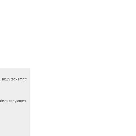
 id:2Vtzqx1mhtf
абилизирующих