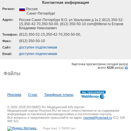
Контактная информация
Регион:
Россия
Санкт-Петербург
Адрес:
Россия Санкт-Петербург В.О. ул Уральская д.1к.2 (812) 350-52-
15,350-42-70,350-50-00, (812) 350-50-10 com@littoral.ru Егоров
Владимир Николаевич
(812) 350-52-15,350-42-70,350-50-00,
Телефон:
(812) 350-50-10
Факс:
доступен подписчикам
Cайт:
доступен подписчикам
Email:
Карточка просмотрена сегодня
раз(a)
всего
4226
раз(a)
Файлы
Реклама
О нас
Тарифные планы
© 2002-2026 ROSMED.RU Медицинский b2b портал
Медицинский портал Rosmed.RU не несет ответственности за содержание
информации оставленной рекламодателями и посетителями портала.
Все вопросы и предложения присылайте на адрес
rosmed@rosmed.ru
ICQ 108
995 521
Page load: 1.59065 sec