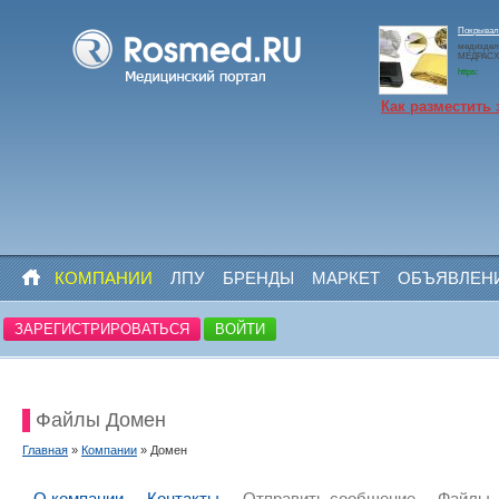
Покрывало
медиздел
МЕДРАСХО
https:
Как разместить 
КОМПАНИИ
ЛПУ
БРЕНДЫ
МАРКЕТ
ОБЪЯВЛЕН
ЗАРЕГИСТРИРОВАТЬСЯ
ВОЙТИ
Файлы Домен
Главная
»
Компании
» Домен
О компании
Контакты
Отправить сообщение
Файлы