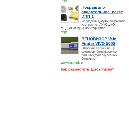
https:
Покрывало
спасательное, пакет
ИПП-1
медизделия,жгуты,покрывало
изотерм. от ЛУКОШКО
МЕДРАСХОДКИ id:2Vtzqx1mhtf
https:
ВЕНОВИЗОР Vein
Finder VIVO 500S
Облегчает поиск вен у
ожоговых больных,онко
больных,туберкулёзных
больных.
www.rosmed.ru
Как разместить здесь тизер?