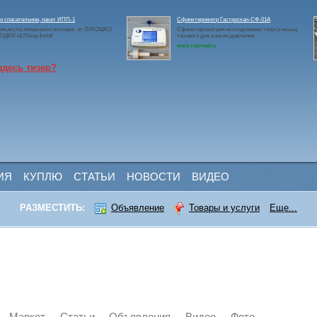
 спасательное, пакет ИПП-1
Сфинктерометр Гастроскан-СФ-01А
ия,жгуты,покрывало изотерм. от ЛУКОШКО
Сфинктерометрия-исследования тонуса мышц
ДКИ id:2Vtzqx1mhtf
тазового дна и вагин.давления.
www.rosmed.ru
здесь тизер?
ИЯ
КУПЛЮ
СТАТЬИ
НОВОСТИ
ВИДЕО
РАЗМЕСТИТЬ:
Объявление
Товары и услуги
Еще...
Маркет
Статьи
Объявления
Видео
Фото