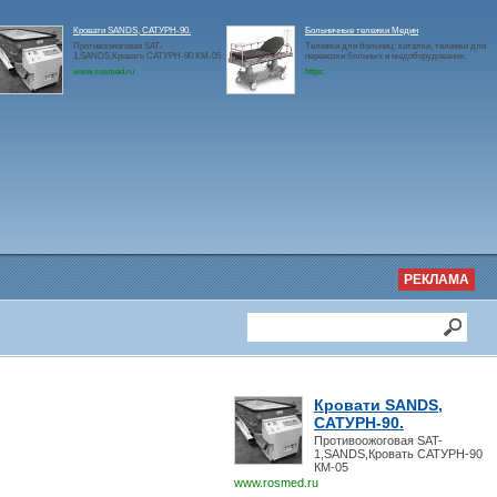
Кровати SANDS, САТУРН-90.
Больничные тележки Медин
Противоожоговая SAT-
Тележки для больниц: каталки, тележки для
1,SANDS,Кровать САТУРН-90 КМ-05
перевозки больных и медоборудования.
www.rosmed.ru
https:
РЕКЛАМА
Кровати SANDS,
САТУРН-90.
Противоожоговая SAT-
1,SANDS,Кровать САТУРН-90
КМ-05
www.rosmed.ru