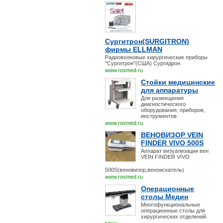
Сургитрон(SURGITRON)
фирмы ELLMAN
Радиоволновые хирургические приборы
"Сургитрон"(США) Сургидрон.
www.rosmed.ru
Стойки медицинские
для аппаратуры
Для размещения
диагностического
оборудования, приборов,
инструментов.
www.rosmed.ru
ВЕНОВИЗОР VEIN
FINDER VIVO 500S
Аппарат визуализации вен
VEIN FINDER VIVO
500S(веновизор,веноискатель)
www.rosmed.ru
Операционные
столы Медин
Многофункциональные
операционные столы для
хирургических отделений.