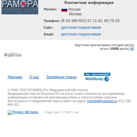
Контактная информация
Регион:
Россия
Москва
(8-10-380-652) 57-11-82, 60-75-18
Телефон:
доступен подписчикам
Cайт:
доступен подписчикам
Email:
Карточка просмотрена сегодня
раз(a)
всего
10989
раз(a)
Файлы
Реклама
О нас
Тарифные планы
© 2002-2026 ROSMED.RU Медицинский b2b портал
Медицинский портал Rosmed.RU не несет ответственности за содержание
информации оставленной рекламодателями и посетителями портала.
Все вопросы и предложения присылайте на адрес
rosmed@rosmed.ru
ICQ 108
995 521
Page load: 1.78221 sec