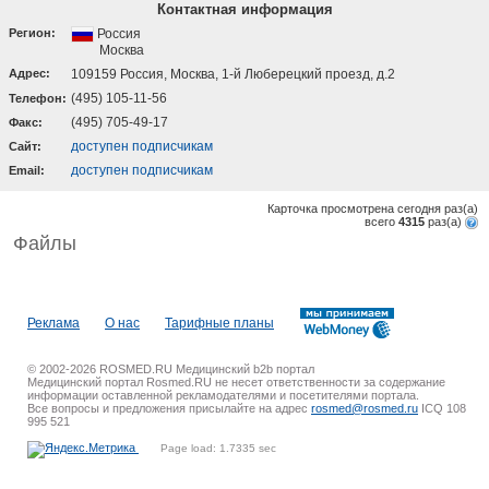
Контактная информация
Регион:
Россия
Москва
Адрес:
109159 Россия, Москва, 1-й Люберецкий проезд, д.2
(495) 105-11-56
Телефон:
(495) 705-49-17
Факс:
доступен подписчикам
Cайт:
доступен подписчикам
Email:
Карточка просмотрена сегодня
раз(a)
всего
4315
раз(a)
Файлы
Реклама
О нас
Тарифные планы
© 2002-2026 ROSMED.RU Медицинский b2b портал
Медицинский портал Rosmed.RU не несет ответственности за содержание
информации оставленной рекламодателями и посетителями портала.
Все вопросы и предложения присылайте на адрес
rosmed@rosmed.ru
ICQ 108
995 521
Page load: 1.7335 sec