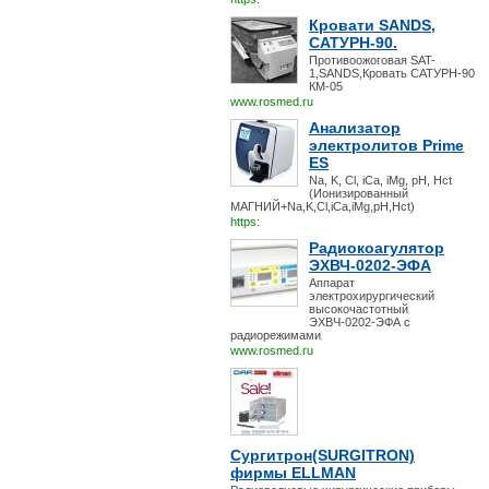
Кровати SANDS,
САТУРН-90.
Противоожоговая SAT-
1,SANDS,Кровать САТУРН-90
КМ-05
www.rosmed.ru
Анализатор
электролитов Prime
ES
Na, K, Cl, iCa, iMg, pH, Hct
(Ионизированный
МАГНИЙ+Na,K,Cl,iCa,iMg,pH,Hct)
https:
Радиокоагулятор
ЭХВЧ-0202-ЭФА
Аппарат
электрохирургический
высокочастотный
ЭХВЧ-0202-ЭФА с
радиорежимами
www.rosmed.ru
Сургитрон(SURGITRON)
фирмы ELLMAN