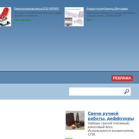
Гинекологические кресла КГМ (МЕДИН)
Бумага для подбородка. Медтовары
Поставки по всей России. Монтаж и сервис,
Бумага для лицевого установа, контейнеры,
разработка проектов.
ланцеты, иглы - id:2Vtzqx1mhtf
www.rosmed.ru
https:
РЕКЛАМА
Свечи ручной
работы, диффузоры
Наборы свечей пчелиный,
кокосовый воск.
Используются косметологии,
СПА.
https: