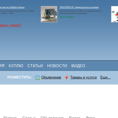
р лактата StatStrip Xpress
"БИОТЕРМ-5У" профилактика и лечение
ктата за 13 секунд из 0,6 мкл крови,
Нагревательное устройство хирургического и
ит: 20% — 65%
реанимационного назначения
www.rosmed.ru
здесь тизер?
ИЯ
КУПЛЮ
СТАТЬИ
НОВОСТИ
ВИДЕО
РАЗМЕСТИТЬ:
Объявление
Товары и услуги
Еще...
Маркет
Статьи
Объявления
Видео
Фото