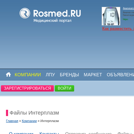
Анализато
Анализ ла
Гематокр
https:
Как разместить 
КОМПАНИИ
ЛПУ
БРЕНДЫ
МАРКЕТ
ОБЪЯВЛЕН
ЗАРЕГИСТРИРОВАТЬСЯ
ВОЙТИ
Файлы Интерплазм
Главная
»
Компании
» Интерплазм
О компании
Контакты
Отправить сообщение
Файлы