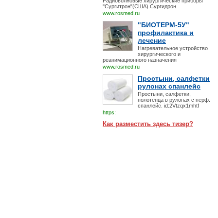
Радиоволновые хирургические приборы
"Сургитрон"(США) Сургидрон.
www.rosmed.ru
"БИОТЕРМ-5У"
профилактика и
лечение
Нагревательное устройство
хирургического и
реанимационного назначения
www.rosmed.ru
Простыни, салфетки
рулонах спанлейс
Простыни, салфетки,
полотенца в рулонах с перф.
спанлейс. id:2Vtzqx1mhtf
https:
Как разместить здесь тизер?