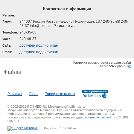
Контактная информация
Регион:
Адрес:
344007 Россия Ростов-на-Дону Пушкинская, 137 240-35-88 240-
48-37 info@rokdc.ru Регистратура
240-35-88
Телефон:
240-48-37
Факс:
доступен подписчикам
Cайт:
доступен подписчикам
Email:
Карточка просмотрена сегодня
раз(a)
всего
5972
раз(a)
Файлы
Реклама
О нас
Тарифные планы
© 2002-2026 ROSMED.RU Медицинский b2b портал
Медицинский портал Rosmed.RU не несет ответственности за содержание
информации оставленной рекламодателями и посетителями портала.
Все вопросы и предложения присылайте на адрес
rosmed@rosmed.ru
ICQ 108
995 521
Page load: 1.59569 sec