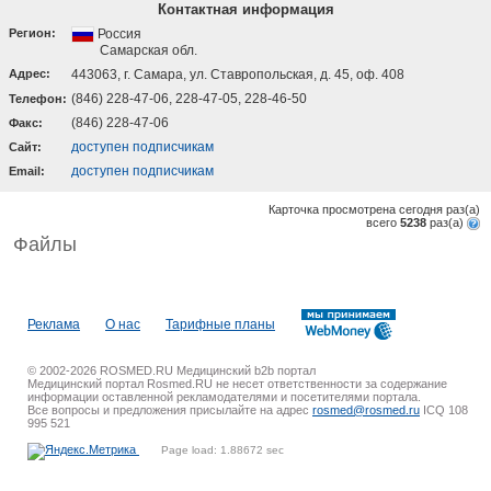
Контактная информация
Регион:
Россия
Самарская обл.
Адрес:
443063, г. Самара, ул. Ставропольская, д. 45, оф. 408
(846) 228-47-06, 228-47-05, 228-46-50
Телефон:
(846) 228-47-06
Факс:
доступен подписчикам
Cайт:
доступен подписчикам
Email:
Карточка просмотрена сегодня
раз(a)
всего
5238
раз(a)
Файлы
Реклама
О нас
Тарифные планы
© 2002-2026 ROSMED.RU Медицинский b2b портал
Медицинский портал Rosmed.RU не несет ответственности за содержание
информации оставленной рекламодателями и посетителями портала.
Все вопросы и предложения присылайте на адрес
rosmed@rosmed.ru
ICQ 108
995 521
Page load: 1.88672 sec