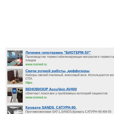
Лечение гипотермии "БИОТЕРМ-5У"
Производство термостабилизирующих матрасов и термост
пледов
www.rosmed.ru
Свечи ручной работы, диффузоры
Наборы свечей пчелиный, кокосовый воск. Используются ко
СПА.
https:
ВЕНОВИЗОР AccuVein AV400
облегчает поиск вен у проблемных категорий пациентов
www.rosmed.ru
Кровати SANDS, САТУРН-90.
Противоожоговая SAT-1,SANDS,Кровать САТУРН-90 КМ-05