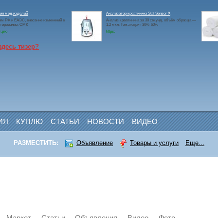
ия мед.изделий
Анализатор креатинина Stat Sensor X
ам РФ и ЕАЭС, внесение изменений в
Анализ креатинина за 30 секунд, объём образца —
ктирование, СМК
1,2 мкл; Гематокрит 30%-60%
r.pro
https:
здесь тизер?
ИЯ
КУПЛЮ
СТАТЬИ
НОВОСТИ
ВИДЕО
РАЗМЕСТИТЬ:
Объявление
Товары и услуги
Еще...
Маркет
Статьи
Объявления
Видео
Фото