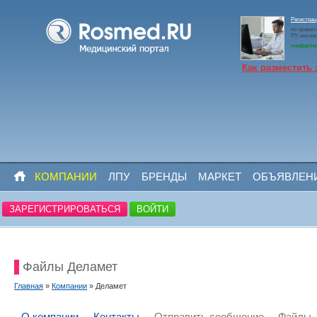
Регистрац
по правил
РУ, инспе
medpartne
Как разместить 
КОМПАНИИ
ЛПУ
БРЕНДЫ
МАРКЕТ
ОБЪЯВЛЕН
ЗАРЕГИСТРИРОВАТЬСЯ
ВОЙТИ
Файлы Деламет
Главная
»
Компании
» Деламет
О компании
Контакты
Отправить сообщение
Файлы