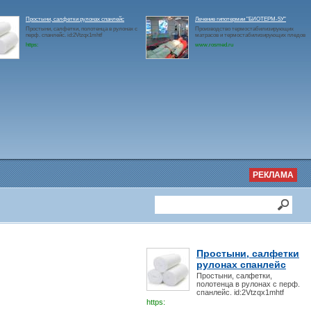
Простыни, салфетки рулонах спанлейс
Лечение гипотермии "БИОТЕРМ-5У"
Простыни, салфетки, полотенца в рулонах с
Производство термостабилизирующих
перф. спанлейс. id:2Vtzqx1mhtf
матрасов и термостабилизирующих пледов
https:
www.rosmed.ru
РЕКЛАМА
Простыни, салфетки
рулонах спанлейс
Простыни, салфетки,
полотенца в рулонах с перф.
спанлейс. id:2Vtzqx1mhtf
https: