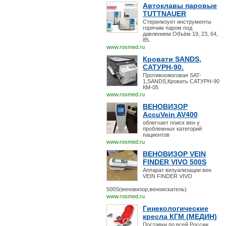
Автоклавы паровые
TUTTNAUER
Стерилизует инструменты
горячим паром под
давлением.Объём 19, 23, 64,
85.
www.rosmed.ru
Кровати SANDS,
САТУРН-90.
Противоожоговая SAT-
1,SANDS,Кровать САТУРН-90
КМ-05
www.rosmed.ru
ВЕНОВИЗОР
AccuVein AV400
облегчает поиск вен у
проблемных категорий
пациентов
www.rosmed.ru
ВЕНОВИЗОР VEIN
FINDER VIVO 500S
Аппарат визуализации вен
VEIN FINDER VIVO
500S(веновизор,веноискатель)
www.rosmed.ru
Гинекологические
кресла КГМ (МЕДИН)
Поставки по всей России.