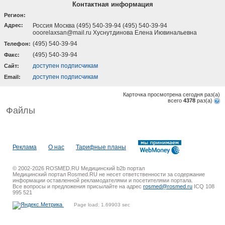
Контактная информация
Регион:
Адрес:
Россия Москва (495) 540-39-94 (495) 540-39-94
ooorelaxsan@mail.ru Хуснутдинова Елена Иювинальевна
(495) 540-39-94
Телефон:
(495) 540-39-94
Факс:
доступен подписчикам
Cайт:
доступен подписчикам
Email:
Карточка просмотрена сегодня
раз(a)
всего
4378
раз(a)
Файлы
Реклама
О нас
Тарифные планы
© 2002-2026 ROSMED.RU Медицинский b2b портал
Медицинский портал Rosmed.RU не несет ответственности за содержание
информации оставленной рекламодателями и посетителями портала.
Все вопросы и предложения присылайте на адрес
rosmed@rosmed.ru
ICQ 108
995 521
Page load: 1.69903 sec