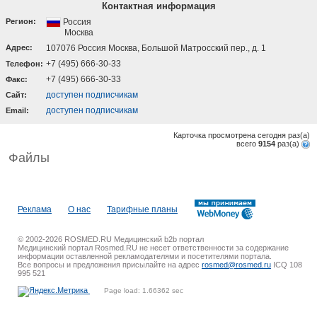
Контактная информация
Регион:
Россия
Москва
Адрес:
107076 Россия Москва, Большой Матросский пер., д. 1
+7 (495) 666-30-33
Телефон:
+7 (495) 666-30-33
Факс:
доступен подписчикам
Cайт:
доступен подписчикам
Email:
Карточка просмотрена сегодня
раз(a)
всего
9154
раз(a)
Файлы
Реклама
О нас
Тарифные планы
© 2002-2026 ROSMED.RU Медицинский b2b портал
Медицинский портал Rosmed.RU не несет ответственности за содержание
информации оставленной рекламодателями и посетителями портала.
Все вопросы и предложения присылайте на адрес
rosmed@rosmed.ru
ICQ 108
995 521
Page load: 1.66362 sec