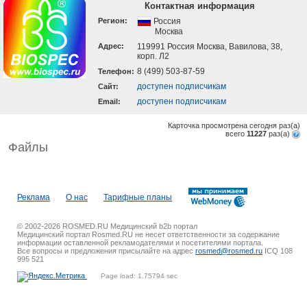
Контактная информация
Регион:
Россия
Москва
Адрес:
119991 Россия Москва, Вавилова, 38,
корп. Л2
8 (499) 503-87-59
Телефон:
доступен подписчикам
Cайт:
доступен подписчикам
Email:
Карточка просмотрена сегодня
раз(a)
всего
11227
раз(a)
Файлы
Реклама
О нас
Тарифные планы
© 2002-2026 ROSMED.RU Медицинский b2b портал
Медицинский портал Rosmed.RU не несет ответственности за содержание
информации оставленной рекламодателями и посетителями портала.
Все вопросы и предложения присылайте на адрес
rosmed@rosmed.ru
ICQ 108
995 521
Page load: 1.75794 sec