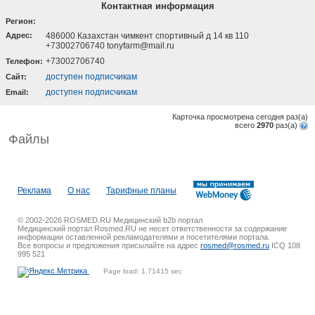
Контактная информация
Регион:
Адрес:
486000 Казахстан чимкент спортивный д 14 кв 110
+73002706740 tonyfarm@mail.ru
+73002706740
Телефон:
доступен подписчикам
Cайт:
доступен подписчикам
Email:
Карточка просмотрена сегодня
раз(a)
всего
2970
раз(a)
Файлы
Реклама
О нас
Тарифные планы
© 2002-2026 ROSMED.RU Медицинский b2b портал
Медицинский портал Rosmed.RU не несет ответственности за содержание
информации оставленной рекламодателями и посетителями портала.
Все вопросы и предложения присылайте на адрес
rosmed@rosmed.ru
ICQ 108
995 521
Page load: 1.71415 sec