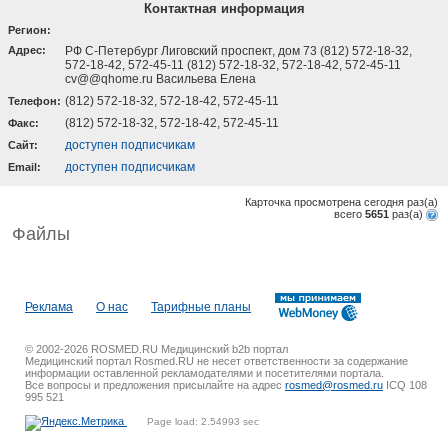
Контактная информация
Регион:
Адрес:
РФ С-Петербург Лиговский проспект, дом 73 (812) 572-18-32,
572-18-42, 572-45-11 (812) 572-18-32, 572-18-42, 572-45-11
cv@@qhome.ru Васильева Елена
(812) 572-18-32, 572-18-42, 572-45-11
Телефон:
(812) 572-18-32, 572-18-42, 572-45-11
Факс:
доступен подписчикам
Cайт:
доступен подписчикам
Email:
Карточка просмотрена сегодня
раз(a)
всего
5651
раз(a)
Файлы
Реклама
О нас
Тарифные планы
© 2002-2026 ROSMED.RU Медицинский b2b портал
Медицинский портал Rosmed.RU не несет ответственности за содержание
информации оставленной рекламодателями и посетителями портала.
Все вопросы и предложения присылайте на адрес
rosmed@rosmed.ru
ICQ 108
995 521
Page load: 2.54993 sec