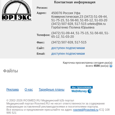
Контактная информация
Регион:
Адрес:
450076 Россия Уфа
Коммунистическая,23 (3472) 51-09-44,
51-75-15, 51-56-60, 51-65-12, 51-03-20
(3472) 507-928, 517-515 urteks@bk.ru
Горбатенко Полина Юрьевна
(3472) 51-09-44, 51-75-15, 51-56-60, 51-
Телефон:
65-12, 51-03-20
(3472) 507-928, 517-515
Факс:
доступен подписчикам
Cайт:
доступен подписчикам
Email:
Карточка просмотрена сегодня
раз(a)
всего
4590
раз(a)
Файлы
Реклама
О нас
Тарифные планы
© 2002-2026 ROSMED.RU Медицинский b2b портал
Медицинский портал Rosmed.RU не несет ответственности за содержание
информации оставленной рекламодателями и посетителями портала.
Все вопросы и предложения присылайте на адрес
rosmed@rosmed.ru
ICQ 108
995 521