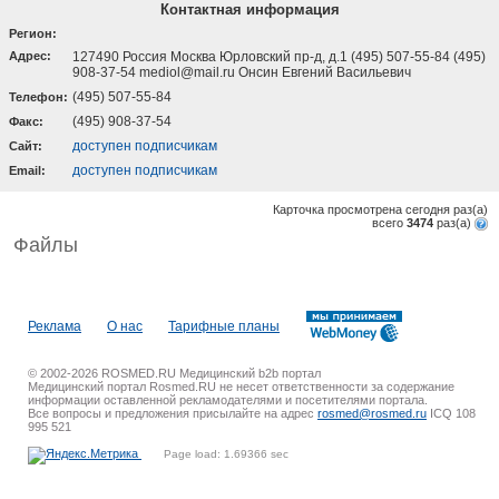
Контактная информация
Регион:
Адрес:
127490 Россия Москва Юрловский пр-д, д.1 (495) 507-55-84 (495)
908-37-54 mediol@mail.ru Онсин Евгений Васильевич
(495) 507-55-84
Телефон:
(495) 908-37-54
Факс:
доступен подписчикам
Cайт:
доступен подписчикам
Email:
Карточка просмотрена сегодня
раз(a)
всего
3474
раз(a)
Файлы
Реклама
О нас
Тарифные планы
© 2002-2026 ROSMED.RU Медицинский b2b портал
Медицинский портал Rosmed.RU не несет ответственности за содержание
информации оставленной рекламодателями и посетителями портала.
Все вопросы и предложения присылайте на адрес
rosmed@rosmed.ru
ICQ 108
995 521
Page load: 1.69366 sec