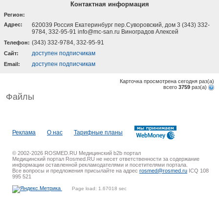
Контактная информация
Регион:
Адрес:
620039 Россия Екатеринбург пер.Суворовский, дом 3 (343) 332-
9784, 332-95-91 info@mc-san.ru Виноградов Алексей
(343) 332-9784, 332-95-91
Телефон:
доступен подписчикам
Cайт:
доступен подписчикам
Email:
Карточка просмотрена сегодня
раз(a)
всего
3759
раз(a)
Файлы
Реклама
О нас
Тарифные планы
© 2002-2026 ROSMED.RU Медицинский b2b портал
Медицинский портал Rosmed.RU не несет ответственности за содержание
информации оставленной рекламодателями и посетителями портала.
Все вопросы и предложения присылайте на адрес
rosmed@rosmed.ru
ICQ 108
995 521
Page load: 1.67018 sec