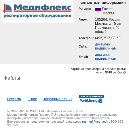
Контактная информация
Регион:
Россия
Москва
Адрес:
105264, Россия,
Москва, ул. 5-ая
Парковая, д.46,
офис 2.
(495) 517-08-69
Телефон:
доступен
Cайт:
подписчикам
доступен
Email:
подписчикам
Карточка просмотрена сегодня
раз(a)
всего
9618
раз(a)
Файлы
Реклама
О нас
Тарифные планы
© 2002-2026 ROSMED.RU Медицинский b2b портал
Медицинский портал Rosmed.RU не несет ответственности за содержание
информации оставленной рекламодателями и посетителями портала.
Все вопросы и предложения присылайте на адрес
rosmed@rosmed.ru
ICQ 108
995 521