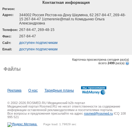
Контактная информация
Регион:
Адрес:
344002 Россия Ростов-на-Дону Шаумяна, 62 267-84-47, 269-48-
15 267-84-47 1izmerenie@mail.ru Комадынко Ольга
Александровна
267-84-47, 269-48-15
Телефон:
267-84-47
Факс:
доступен подписчикам
Cайт:
доступен подписчикам
Email:
Карточка просмотрена сегодня
раз(a)
всего
2499
раз(a)
Файлы
Реклама
О нас
Тарифные планы
© 2002-2026 ROSMED.RU Медицинский b2b портал
Медицинский портал Rosmed.RU не несет ответственности за содержание
информации оставленной рекламодателями и посетителями портала.
Все вопросы и предложения присылайте на адрес
rosmed@rosmed.ru
ICQ 108
995 521
Page load: 1.79829 sec