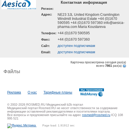
Контактная информация
Регион:
Адрес:
NE23 3JL United Kingdom Cramlington
Windmill Industrial Estate +44 (0)1670
590595 +44 (0)1670 597360 info@aesica-
pharma.com Maria Koustareva
+44 (0)1670 590595
Телефон:
+44 (0)1670 597360
Факс:
доступен подписчикам
Cайт:
доступен подписчикам
Email:
Карточка просмотрена сегодня
раз(a)
всего
7861
раз(a)
Файлы
Реклама
О нас
Тарифные планы
© 2002-2026 ROSMED.RU Медицинский b2b портал
Медицинский портал Rosmed.RU не несет ответственности за содержание
информации оставленной рекламодателями и посетителями портала.
Все вопросы и предложения присылайте на адрес
rosmed@rosmed.ru
ICQ 108
995 521
Page load: 1.91912 sec