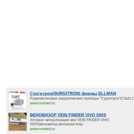
Сургитрон(SURGITRON) фирмы ELLMAN
Радиоволновые хирургические приборы "Сургитрон"(США) С
www.rosmed.ru
ВЕНОВИЗОР VEIN FINDER VIVO 500S
Аппарат визуализации вен VEIN FINDER VIVO
500S(веновизор,веноискатель)
www.rosmed.ru