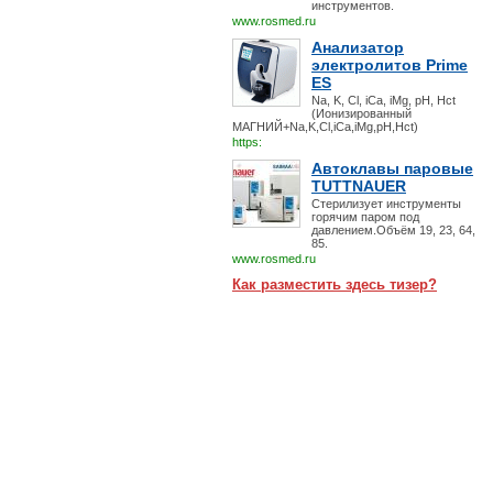
инструментов.
www.rosmed.ru
Анализатор
электролитов Prime
ES
Na, K, Cl, iCa, iMg, pH, Hct
(Ионизированный
МАГНИЙ+Na,K,Cl,iCa,iMg,pH,Hct)
https:
Автоклавы паровые
TUTTNAUER
Стерилизует инструменты
горячим паром под
давлением.Объём 19, 23, 64,
85.
www.rosmed.ru
Как разместить здесь тизер?