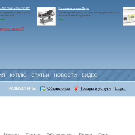
ры MINDRAY и SONOSCAPE
Больничные тележки Медин
ссотримент сканеров узи по
Тележки для больниц: каталки, тележки для перевозки
нам.Звоните!
больных и медоборудования.
ed.ru
https:
здесь тизер?
ИЯ
КУПЛЮ
СТАТЬИ
НОВОСТИ
ВИДЕО
РАЗМЕСТИТЬ:
Объявление
Товары и услуги
Еще...
Маркет
Статьи
Объявления
Видео
Фото