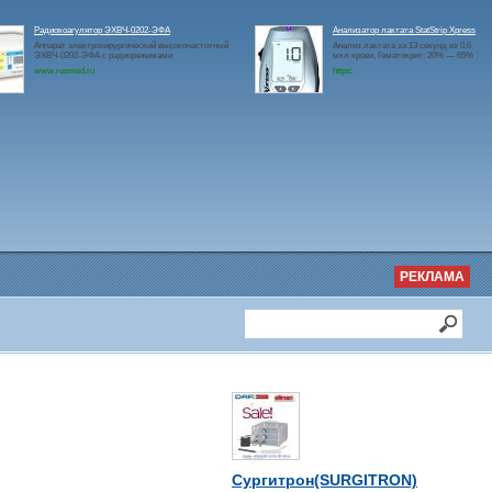
Радиокоагулятор ЭХВЧ-0202-ЭФА
Анализатор лактата StatStrip Xpress
Аппарат электрохирургический высокочастотный
Анализ лактата за 13 секунд из 0,6
ЭХВЧ-0202-ЭФА с радиорежимами
мкл крови, Гематокрит: 20% — 65%
www.rosmed.ru
https:
РЕКЛАМА
Сургитрон(SURGITRON)