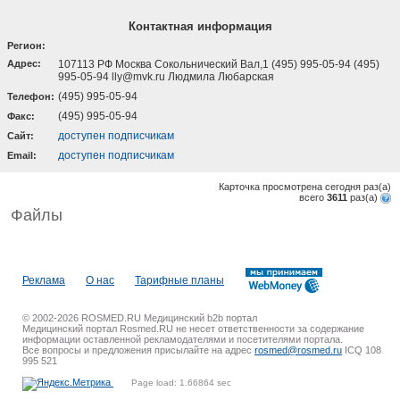
Контактная информация
Регион:
Адрес:
107113 РФ Москва Сокольнический Вал,1 (495) 995-05-94 (495)
995-05-94 lly@mvk.ru Людмила Любарская
(495) 995-05-94
Телефон:
(495) 995-05-94
Факс:
доступен подписчикам
Cайт:
доступен подписчикам
Email:
Карточка просмотрена сегодня
раз(a)
всего
3611
раз(a)
Файлы
Реклама
О нас
Тарифные планы
© 2002-2026 ROSMED.RU Медицинский b2b портал
Медицинский портал Rosmed.RU не несет ответственности за содержание
информации оставленной рекламодателями и посетителями портала.
Все вопросы и предложения присылайте на адрес
rosmed@rosmed.ru
ICQ 108
995 521
Page load: 1.66864 sec