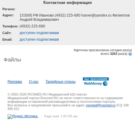
Контактная информация
Регион:
Адрес:
153000 РФ Иваново (4932) 225-680 harvei@yandex.ru Филиппов
Андрей Владимирович
(4932) 225-680
Телефон:
доступен подписчикам
Cайт:
доступен подписчикам
Email:
Карточка просмотрена сегодня
раз(a)
всего
3263
раз(a)
Файлы
Реклама
О нас
Тарифные планы
© 2002-2026 ROSMED.RU Медицинский b2b портал
Медицинский портал Rosmed.RU не несет ответственности за содержание
информации оставленной рекламодателями и посетителями портала.
Все вопросы и предложения присылайте на адрес
rosmed@rosmed.ru
ICQ 108
995 521
Page load: 1.81725 sec