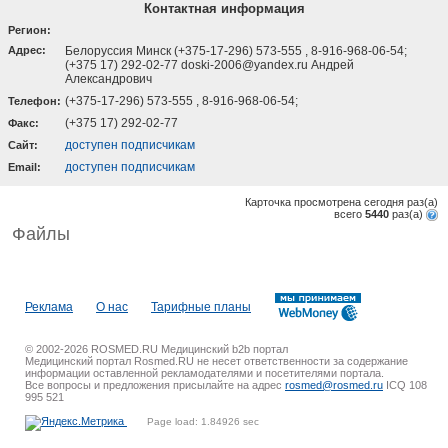
Контактная информация
Регион:
Адрес:
Белоруссия Минск (+375-17-296) 573-555 , 8-916-968-06-54;
(+375 17) 292-02-77 doski-2006@yandex.ru Андрей
Александрович
(+375-17-296) 573-555 , 8-916-968-06-54;
Телефон:
(+375 17) 292-02-77
Факс:
доступен подписчикам
Cайт:
доступен подписчикам
Email:
Карточка просмотрена сегодня
раз(a)
всего
5440
раз(a)
Файлы
Реклама
О нас
Тарифные планы
© 2002-2026 ROSMED.RU Медицинский b2b портал
Медицинский портал Rosmed.RU не несет ответственности за содержание
информации оставленной рекламодателями и посетителями портала.
Все вопросы и предложения присылайте на адрес
rosmed@rosmed.ru
ICQ 108
995 521
Page load: 1.84926 sec