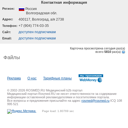
Контактная информация
Регион:
Россия
Волгоградская обл.
Адрес:
400117, Волгоград, а/я 2738
+7 (904) 774-03-35
Телефон:
доступен подписчикам
Cайт:
доступен подписчикам
Email:
Карточка просмотрена сегодня
раз(a)
всего
5810
раз(a)
Файлы
Реклама
О нас
Тарифные планы
© 2002-2026 ROSMED.RU Медицинский b2b портал
Медицинский портал Rosmed.RU не несет ответственности за содержание
информации оставленной рекламодателями и посетителями портала.
Все вопросы и предложения присылайте на адрес
rosmed@rosmed.ru
ICQ 108
995 521
Page load: 1.80769 sec