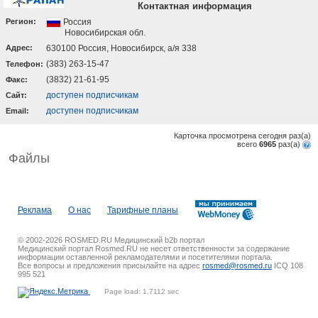
Контактная информация
Регион:
Россия
Новосибирская обл.
Адрес:
630100 Россия, Новосибирск, а/я 338
(383) 263-15-47
Телефон:
(3832) 21-61-95
Факс:
доступен подписчикам
Cайт:
доступен подписчикам
Email:
Карточка просмотрена сегодня
раз(a)
всего
6965
раз(a)
Файлы
Реклама
О нас
Тарифные планы
© 2002-2026 ROSMED.RU Медицинский b2b портал
Медицинский портал Rosmed.RU не несет ответственности за содержание
информации оставленной рекламодателями и посетителями портала.
Все вопросы и предложения присылайте на адрес
rosmed@rosmed.ru
ICQ 108
995 521
Page load: 1.7112 sec