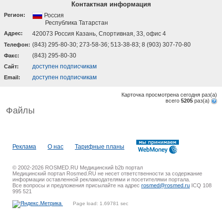
Контактная информация
Регион:
Россия
Республика Татарстан
Адрес:
420073 Россия Казань, Спортивная, 33, офис 4
(843) 295-80-30; 273-58-36; 513-38-83; 8 (903) 307-70-80
Телефон:
(843) 295-80-30
Факс:
доступен подписчикам
Cайт:
доступен подписчикам
Email:
Карточка просмотрена сегодня
раз(a)
всего
5205
раз(a)
Файлы
Реклама
О нас
Тарифные планы
© 2002-2026 ROSMED.RU Медицинский b2b портал
Медицинский портал Rosmed.RU не несет ответственности за содержание
информации оставленной рекламодателями и посетителями портала.
Все вопросы и предложения присылайте на адрес
rosmed@rosmed.ru
ICQ 108
995 521
Page load: 1.69781 sec