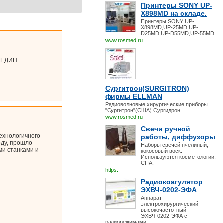
Принтеры SONY UP-
X898MD на складе.
Принтеры SONY UP-
X898MD,UP-25MD,UP-
D25MD,UP-D55MD,UP-55MD.
www.rosmed.ru
 МЕДИН
Сургитрон(SURGITRON)
фирмы ELLMAN
Радиоволновые хирургические приборы
"Сургитрон"(США) Сургидрон.
www.rosmed.ru
Свечи ручной
ехнологичного
работы, диффузоры
оду, прошло
Наборы свечей пчелиный,
ми станками и
кокосовый воск.
Используются косметологии,
СПА.
https:
Радиокоагулятор
ЭХВЧ-0202-ЭФА
Аппарат
электрохирургический
высокочастотный
ЭХВЧ-0202-ЭФА с
радиорежимами