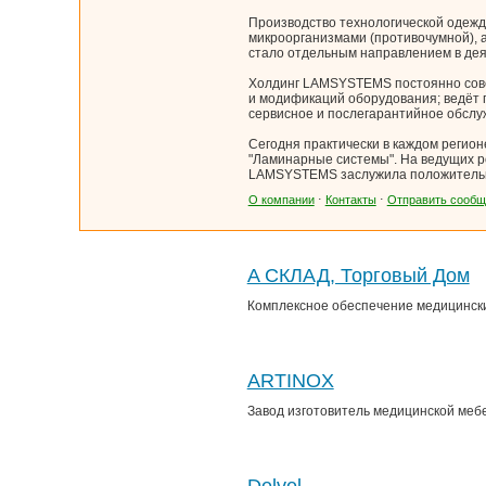
Производство технологической одеж
микроорганизмами (противочумной), 
стало отдельным направлением в дея
Холдинг LAMSYSTEMS постоянно сове
и модификаций оборудования; ведёт 
сервисное и послегарантийное обслу
Сегодня практически в каждом регион
"Ламинарные системы". На ведущих р
LAMSYSTEMS заслужила положительную
О компании
⋅
Контакты
⋅
Отправить сообщ
A СКЛАД, Торговый Дом
Комплексное обеспечение медицински
ARTINOX
Завод изготовитель медицинской мебе