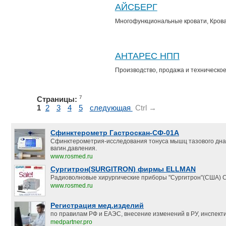
АЙСБЕРГ
Многофункциональные кровати, Крова
АНТАРЕС НПП
Производство, продажа и техническо
7
Страницы:
1
2
3
4
5
следующая
Ctrl →
Сфинктерометр Гастроскан-СФ-01А
Сфинктерометрия-исследования тонуса мышц тазового дна
вагин.давления.
www.rosmed.ru
Сургитрон(SURGITRON) фирмы ELLMAN
Радиоволновые хирургические приборы "Сургитрон"(США) С
www.rosmed.ru
Регистрация мед.изделий
по правилам РФ и ЕАЭС, внесение изменений в РУ, инспект
medpartner.pro