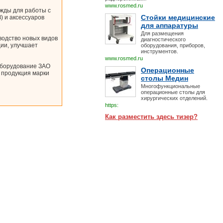
www.rosmed.ru
жды для работы с
Стойки медицинские
) и аксессуаров
для аппаратуры
Для размещения
одство новых видов
диагностического
ии, улучшает
оборудования, приборов,
инструментов.
www.rosmed.ru
 оборудование ЗАО
Операционные
 продукция марки
столы Медин
Многофункциональные
операционные столы для
хирургических отделений.
https:
Как разместить здесь тизер?