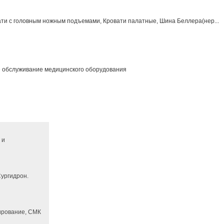
ти с головным ножным подъемами, Кровати палатные, Шина Беллера(нер...
е обслуживание медицинского оборудования
 и
ургидрон.
ирование, СМК