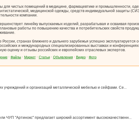
ды для чистых помещений в медицине, фармацевтике и промышленности, оде
антистатической, медицинской одежды, средств индивидуальной защиты (СИЗ
тельности компании.
ршенствует линейку выпускаемых изделий, разрабатывая и осваивая произв
плановые работы по повышению качества и потребительских свойств продукц
живание.
е России, странах ближнего и дальнего зарубежья успешно эксплуатируется
оссийских и международных специализированных выставках и конференциях
 оценку и отзывы российских и европейских отраслевых экспертов.
ение
⋅
Файлы
⋅
Маркет
⋅
Статьи
⋅
Объявления
⋅
Видео
⋅
Фото
х учреждений и организаций металлической мебелью и сейфами. Се...
ли ЧУП "Артинокс" предлагает широкий ассортимент высококачественн...