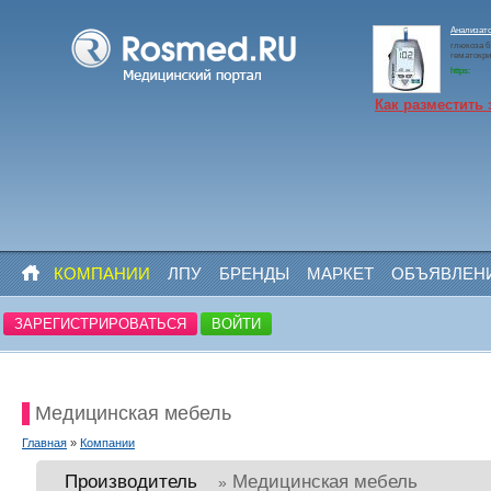
Анализато
глюкоза 6 
гематокри
https:
Как разместить 
КОМПАНИИ
ЛПУ
БРЕНДЫ
МАРКЕТ
ОБЪЯВЛЕН
ЗАРЕГИСТРИРОВАТЬСЯ
ВОЙТИ
Медицинская мебель
Главная
»
Компании
Производитель
Медицинская мебель
»