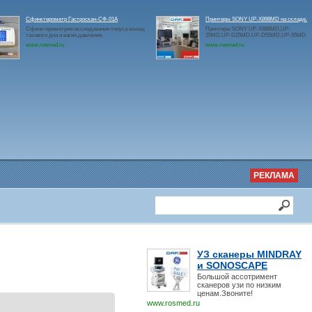
Сфинктерометр Гастроскан-СФ-01А
Принтеры SONY UP-X898MD на складе.
Сфинктерометрия-исследования тонуса мышц
Принтеры SONY UP-X898MD,UP-
тазового дна и вагин.давления.
25MD,UP-D25MD,UP-D55MD,UP-55MD.
www.rosmed.ru
www.rosmed.ru
РЕКЛАМА
УЗ сканеры MINDRAY
и SONOSCAPE
Большой ассотримент
сканеров узи по низким
ценам.Звоните!
www.rosmed.ru