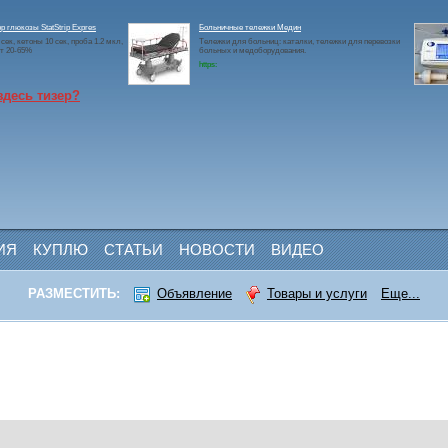
р глюкозы StatStrip Expres
Больничные тележки Медин
сек, кетоны 10 сек, проба 1.2 мкл,
Тележки для больниц: каталки, тележки для перевозки
т 20-65%
больных и медоборудования.
https:
здесь тизер?
ИЯ
КУПЛЮ
СТАТЬИ
НОВОСТИ
ВИДЕО
РАЗМЕСТИТЬ:
Объявление
Товары и услуги
Еще...