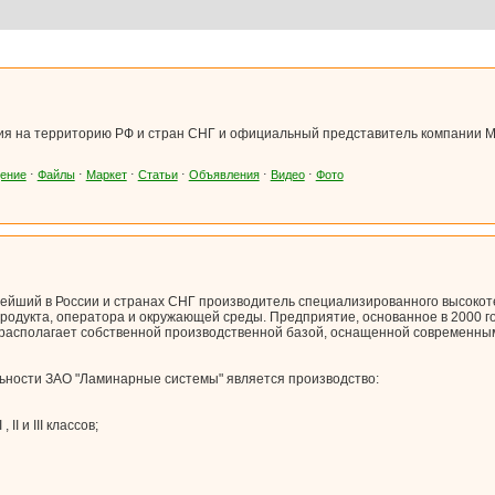
ия на территорию РФ и стран СНГ и официальный представитель компании
ение
⋅
Файлы
⋅
Маркет
⋅
Статьи
⋅
Объявления
⋅
Видео
⋅
Фото
нейший в России и странах СНГ производитель специализированного высокот
родукта, оператора и окружающей среды. Предприятие, основанное в 2000 г
 располагает собственной производственной базой, оснащенной современны
ности ЗАО "Ламинарные системы" является производство:
II и III классов;