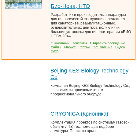
Био-Нова, НТО
Разработчик и производитель аппаратуры
для гипоксической стимуляции предлагает
для санаториев, реабилитационных,
оздоровительных центров, поликлиник,
больниц установки для гипокситерапии «БИО-
НОВА-204»
О компании
⋅
Контакты
⋅
Отправить сообщение
⋅
Файлы
⋅
Маркет
⋅
Статьи
⋅
Объявления
⋅
Видео
⋅
Фото
Beijing KES Biology Technology
Co
Компания Beijing KES Biology Technology Co.,
Ltd является производителем
профессионального оборудо...
CRYONICA (Крионика)
Комплектация проектов по системам газовой
обвязки ЛПУ, тех. помощь в подборе
арматуры. Поставка арма...