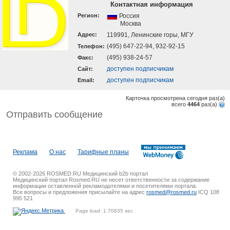
Контактная информация
Регион:
Россия
Москва
Адрес:
119991, Ленинские горы, МГУ
(495) 647-22-94, 932-92-15
Телефон:
(495) 938-24-57
Факс:
доступен подписчикам
Cайт:
доступен подписчикам
Email:
Карточка просмотрена сегодня
раз(a)
всего
4464
раз(a)
Отправить сообщение
Реклама
О нас
Тарифные планы
© 2002-2026 ROSMED.RU Медицинский b2b портал
Медицинский портал Rosmed.RU не несет ответственности за содержание
информации оставленной рекламодателями и посетителями портала.
Все вопросы и предложения присылайте на адрес
rosmed@rosmed.ru
ICQ 108
995 521
Page load: 1.70835 sec