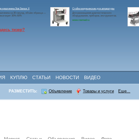
р креатинина Stat Sensor X
Стойки медицинские для аппаратуры
еатинина за 30 секунд, объём образца —
Для размещения диагностического
Гематокрит 30%-60%
оборудования, приборов, инструментов.
www.rosmed.ru
здесь тизер?
ИЯ
КУПЛЮ
СТАТЬИ
НОВОСТИ
ВИДЕО
РАЗМЕСТИТЬ:
Объявление
Товары и услуги
Еще...
Маркет
Статьи
Объявления
Видео
Фото