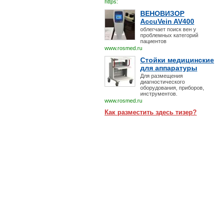
https:
ВЕНОВИЗОР
AccuVein AV400
облегчает поиск вен у
проблемных категорий
пациентов
www.rosmed.ru
Стойки медицинские
для аппаратуры
Для размещения
диагностического
оборудования, приборов,
инструментов.
www.rosmed.ru
Как разместить здесь тизер?