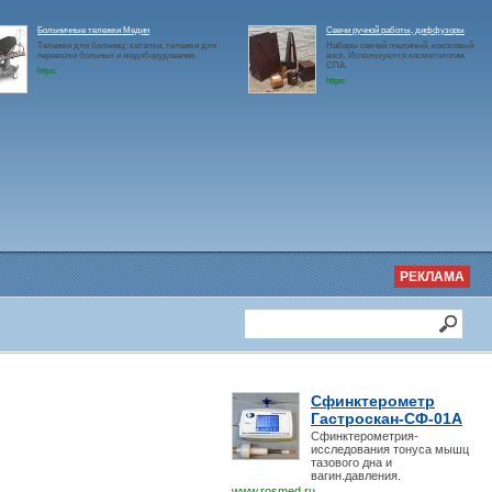
Больничные тележки Медин
Свечи ручной работы, диффузоры
Тележки для больниц: каталки, тележки для
Наборы свечей пчелиный, кокосовый
перевозки больных и медоборудования.
воск. Используются косметологии,
СПА.
https:
https:
РЕКЛАМА
Сфинктерометр
Гастроскан-СФ-01А
Сфинктерометрия-
исследования тонуса мышц
тазового дна и
вагин.давления.
www.rosmed.ru