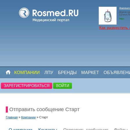
Анализато
Анализ кр
1,2 мкл; 
https:
Как разместить 
КОМПАНИИ
ЛПУ
БРЕНДЫ
МАРКЕТ
ОБЪЯВЛЕН
ЗАРЕГИСТРИРОВАТЬСЯ
ВОЙТИ
Отправить сообщение Старт
Главная
»
Компании
» Старт
О компании
Контакты
Отправить сообщение
Файлы