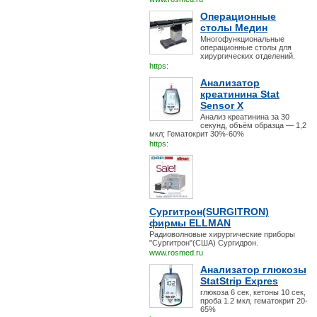
Операционные
столы Медин
Многофункциональные
операционные столы для
хирургических отделений.
https:
Анализатор
креатинина Stat
Sensor X
Анализ креатинина за 30
секунд, объём образца — 1,2
мкл; Гематокрит 30%-60%
https:
Сургитрон(SURGITRON)
фирмы ELLMAN
Радиоволновые хирургические приборы
"Сургитрон"(США) Сургидрон.
www.rosmed.ru
Анализатор глюкозы
StatStrip Expres
глюкоза 6 сек, кетоны 10 сек,
проба 1.2 мкл, гематокрит 20-
65%