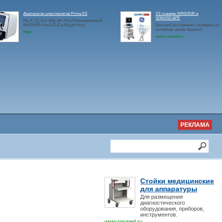
Анализатор электролитов Prime ES
УЗ сканеры MINDRAY и
SONOSCAPE
Na, K, Cl, iCa, iMg, pH, Hct (Ионизированный
МАГНИЙ+Na,K,Cl,iCa,iMg,pH,Hct)
Большой ассотримент сканеров узи
по низким ценам.Звоните!
https:
www.rosmed.ru
РЕКЛАМА
Стойки медицинские
для аппаратуры
Для размещения
диагностического
оборудования, приборов,
инструментов.
www.rosmed.ru