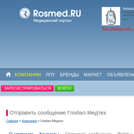
Анализато
глюкоза 6 
гематокри
https:
Как разместить 
КОМПАНИИ
ЛПУ
БРЕНДЫ
МАРКЕТ
ОБЪЯВЛЕН
ЗАРЕГИСТРИРОВАТЬСЯ
ВОЙТИ
Отправить сообщение Глобал-Медтех
Главная
»
Компании
» Глобал-Медтех
О компании
Контакты
Отправить сообщение
Файлы