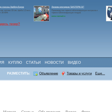
р глюкозы StatStrip Expres
Лечение гипотермии "БИОТЕРМ-5У"
сек, кетоны 10 сек, проба 1.2 мкл,
Производство термостабилизирующих матрасов и
т 20-65%
термостабилизирующих пледов
www.rosmed.ru
здесь тизер?
ИЯ
КУПЛЮ
СТАТЬИ
НОВОСТИ
ВИДЕО
РАЗМЕСТИТЬ:
Объявление
Товары и услуги
Еще...
Маркет
Статьи
Объявления
Видео
Фото