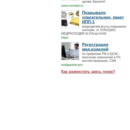
ценам.Звоните!
www.rosmed.ru
Покрывало
спасательное, пакет
ИПП-1
медизделия,жгуты,покрывало
изотерм. от ЛУКОШКО
МЕДРАСХОДКИ id:2Vtzqx1mhtf
https:
Регистрация
мед.изделий
по правилам РФ и ЕАЭС,
внесение изменений в РУ,
инспектирование, СМК
medpartner.pro
Как разместить здесь тизер?