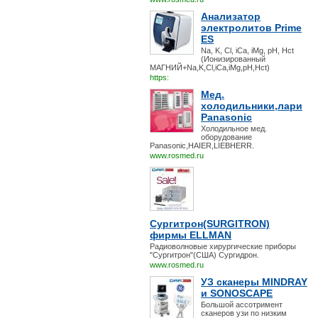
Анализатор
электролитов Prime
ES
Na, K, Cl, iCa, iMg, pH, Hct
(Ионизированный
МАГНИЙ+Na,K,Cl,iCa,iMg,pH,Hct)
https:
Мед.
холодильники,лари
Panasonic
Холодильное мед.
оборудование
Panasonic,HAIER,LIEBHERR.
www.rosmed.ru
Сургитрон(SURGITRON)
фирмы ELLMAN
Радиоволновые хирургические приборы
"Сургитрон"(США) Сургидрон.
www.rosmed.ru
УЗ сканеры MINDRAY
и SONOSCAPE
Большой ассотримент
сканеров узи по низким