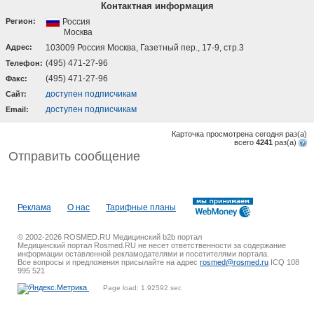
Контактная информация
Регион:
Россия
Москва
Адрес:
103009 Россия Москва, Газетный пер., 17-9, стр.3
(495) 471-27-96
Телефон:
(495) 471-27-96
Факс:
доступен подписчикам
Cайт:
доступен подписчикам
Email:
Карточка просмотрена сегодня
раз(a)
всего
4241
раз(a)
Отправить сообщение
Реклама
О нас
Тарифные планы
© 2002-2026 ROSMED.RU Медицинский b2b портал
Медицинский портал Rosmed.RU не несет ответственности за содержание
информации оставленной рекламодателями и посетителями портала.
Все вопросы и предложения присылайте на адрес
rosmed@rosmed.ru
ICQ 108
995 521
Page load: 1.92592 sec