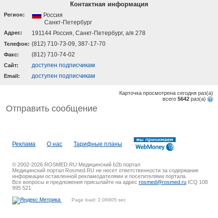
Контактная информация
Регион:
Россия
Санкт-Петербург
Адрес:
191144 Россия, Санкт-Петербург, а/я 278
(812) 710-73-09, 387-17-70
Телефон:
(812) 710-74-02
Факс:
доступен подписчикам
Cайт:
доступен подписчикам
Email:
Карточка просмотрена сегодня
раз(a)
всего
5642
раз(a)
Отправить сообщение
Реклама
О нас
Тарифные планы
© 2002-2026 ROSMED.RU Медицинский b2b портал
Медицинский портал Rosmed.RU не несет ответственности за содержание
информации оставленной рекламодателями и посетителями портала.
Все вопросы и предложения присылайте на адрес
rosmed@rosmed.ru
ICQ 108
995 521
Page load: 2.06905 sec