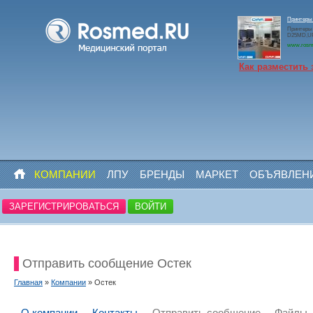
Принтеры
Принтеры
D25MD,U
www.rosm
Как разместить 
КОМПАНИИ
ЛПУ
БРЕНДЫ
МАРКЕТ
ОБЪЯВЛЕН
ЗАРЕГИСТРИРОВАТЬСЯ
ВОЙТИ
Отправить сообщение Остек
Главная
»
Компании
» Остек
О компании
Контакты
Отправить сообщение
Файлы