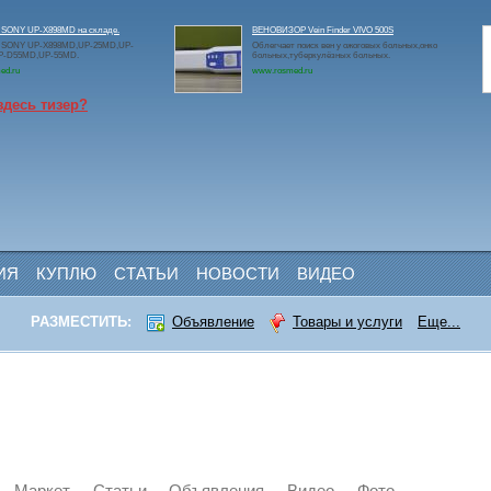
 SONY UP-X898MD на складе.
ВЕНОВИЗОР Vein Finder VIVO 500S
 SONY UP-X898MD,UP-25MD,UP-
Облегчает поиск вен у ожоговых больных,онко
P-D55MD,UP-55MD.
больных,туберкулёзных больных.
ed.ru
www.rosmed.ru
здесь тизер?
ИЯ
КУПЛЮ
СТАТЬИ
НОВОСТИ
ВИДЕО
РАЗМЕСТИТЬ:
Объявление
Товары и услуги
Еще...
Маркет
Статьи
Объявления
Видео
Фото