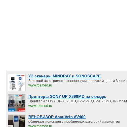
УЗ сканеры MINDRAY и SONOSCAPE
Большой ассотримент сканеров узи по низким ценам.Звонит
www.rosmed.ru
Принтеры SONY UP-X898MD на складе.
Принтеры SONY UP-X898MD,UP-25MD,UP-D25MD,UP-D55M
www.rosmed.ru
ВЕНОВИЗОР AccuVein AV400
облегчает поиск вен у проблемных категорий пациентов
www.rosmed.ru