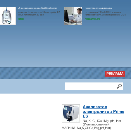
Анализатор глюкозы StatStrip Expres
Регистрация мед.изделий
глюкоза 6 сек, кетоны 10 сек, проба 1.2
по правилам РФ и ЕАЭС, внесение
мкл, гематокрит 20-65%
изменений в РУ, инспектирование, СМК
https:
medpartner.pro
РЕКЛАМА
Анализатор
электролитов Prime
ES
Na, K, Cl, iCa, iMg, pH, Hct
(Ионизированный
МАГНИЙ+Na,K,Cl,iCa,iMg,pH,Hct)