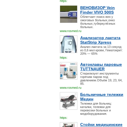
https:
ВЕНОВИЗОР Vein
Finder VIVO 500S
Облегчает поиск вен у
ожоговых больных,онко
больных,туберкулёзных
больных.
www.rosmed.ru
Анализатор лактата
StatStrip Xpress
Анализ лактата за 13 секунд
из 0,6 мкл крови, Гематокрит:
20% — 65%
https:
Автоклавы паровые
TUTTNAUER
Стерилизует инструменты
горячим паром под
давлением.Объём 19, 23, 64,
85.
www.rosmed.ru
Больничные тележки
Медин
Тележки для больниц:
каталки, тележки для
перевозки больных и
медоборудования.
https:
Стойки медицинские