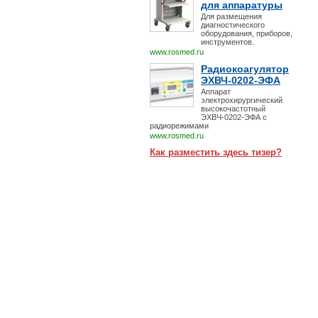
для аппаратуры
Для размещения
диагностического
оборудования, приборов,
инструментов.
www.rosmed.ru
Радиокоагулятор
ЭХВЧ-0202-ЭФА
Аппарат
электрохирургический
высокочастотный
ЭХВЧ-0202-ЭФА с
радиорежимами
www.rosmed.ru
Как разместить здесь тизер?