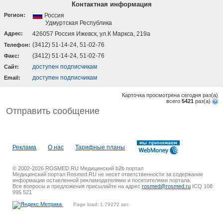
Контактная информация
Регион:
Россия
Удмуртская Республика
Адрес:
426057 Россия Ижевск, ул.К Маркса, 219а
(3412) 51-14-24, 51-02-76
Телефон:
(3412) 51-14-24, 51-02-76
Факс:
доступен подписчикам
Cайт:
доступен подписчикам
Email:
Карточка просмотрена сегодня
раз(a)
всего
5421
раз(a)
Отправить сообщение
Реклама
О нас
Тарифные планы
© 2002-2026 ROSMED.RU Медицинский b2b портал
Медицинский портал Rosmed.RU не несет ответственности за содержание
информации оставленной рекламодателями и посетителями портала.
Все вопросы и предложения присылайте на адрес
rosmed@rosmed.ru
ICQ 108
995 521
Page load: 1.79272 sec