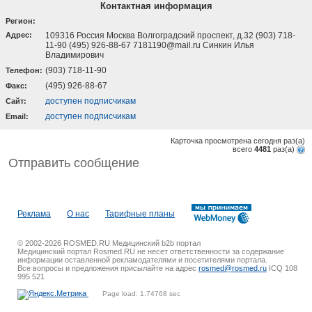
Контактная информация
Регион:
Адрес:
109316 Россия Москва Волгоградский проспект, д.32 (903) 718-
11-90 (495) 926-88-67 7181190@mail.ru Синкин Илья
Владимирович
(903) 718-11-90
Телефон:
(495) 926-88-67
Факс:
доступен подписчикам
Cайт:
доступен подписчикам
Email:
Карточка просмотрена сегодня
раз(a)
всего
4481
раз(a)
Отправить сообщение
Реклама
О нас
Тарифные планы
© 2002-2026 ROSMED.RU Медицинский b2b портал
Медицинский портал Rosmed.RU не несет ответственности за содержание
информации оставленной рекламодателями и посетителями портала.
Все вопросы и предложения присылайте на адрес
rosmed@rosmed.ru
ICQ 108
995 521
Page load: 1.74768 sec