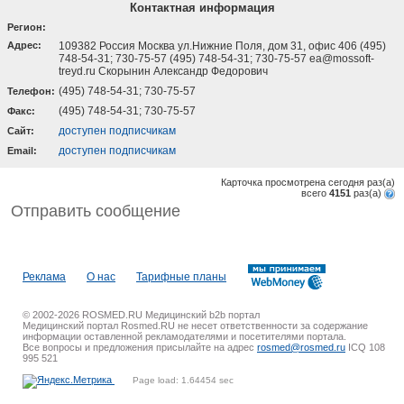
Контактная информация
Регион:
Адрес:
109382 Россия Москва ул.Нижние Поля, дом 31, офис 406 (495)
748-54-31; 730-75-57 (495) 748-54-31; 730-75-57 ea@mossoft-
treyd.ru Скорынин Александр Федорович
(495) 748-54-31; 730-75-57
Телефон:
(495) 748-54-31; 730-75-57
Факс:
доступен подписчикам
Cайт:
доступен подписчикам
Email:
Карточка просмотрена сегодня
раз(a)
всего
4151
раз(a)
Отправить сообщение
Реклама
О нас
Тарифные планы
© 2002-2026 ROSMED.RU Медицинский b2b портал
Медицинский портал Rosmed.RU не несет ответственности за содержание
информации оставленной рекламодателями и посетителями портала.
Все вопросы и предложения присылайте на адрес
rosmed@rosmed.ru
ICQ 108
995 521
Page load: 1.64454 sec