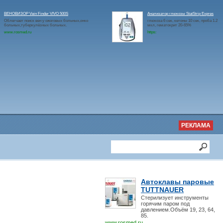
ВЕНОВИЗОР Vein Finder VIVO 500S
Анализатор глюкозы StatStrip Expres
Облегчает поиск вен у ожоговых больных,онко
глюкоза 6 сек, кетоны 10 сек, проба 1.2
больных,туберкулёзных больных.
мкл, гематокрит 20-65%
www.rosmed.ru
https:
РЕКЛАМА
Автоклавы паровые
TUTTNAUER
Стерилизует инструменты
горячим паром под
давлением.Объём 19, 23, 64,
85.
www.rosmed.ru