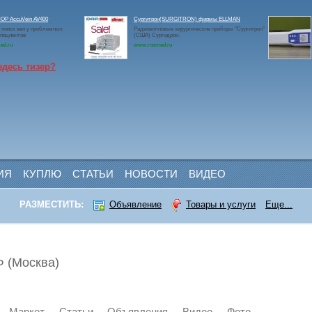
Р AccuVein AV400
Сургитрон(SURGITRON) фирмы ELLMAN
 поиск вен у проблемных
Радиоволновые хирургические приборы "Сургитрон"
 пациентов
(США) Сургидрон.
ed.ru
www.rosmed.ru
здесь тизер?
ИЯ
КУПЛЮ
СТАТЬИ
НОВОСТИ
ВИДЕО
РАЗМЕСТИТЬ:
Объявление
Товары и услуги
Еще...
 (Москва)
Маркет
Статьи
Объявления
Видео
Фото