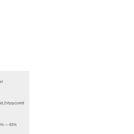
е!
id:2Vtzqx1mhtf
 20% — 65%