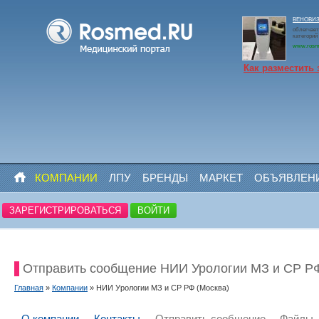
ВЕНОВИЗО
облегчает
категорий
www.rosm
Как разместить 
КОМПАНИИ
ЛПУ
БРЕНДЫ
МАРКЕТ
ОБЪЯВЛЕН
ЗАРЕГИСТРИРОВАТЬСЯ
ВОЙТИ
Отправить сообщение НИИ Урологии МЗ и СР РФ
Главная
»
Компании
» НИИ Урологии МЗ и СР РФ (Москва)
О компании
Контакты
Отправить сообщение
Файлы