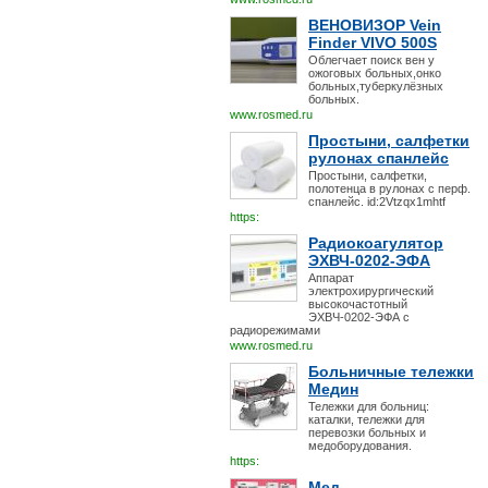
ВЕНОВИЗОР Vein
Finder VIVO 500S
Облегчает поиск вен у
ожоговых больных,онко
больных,туберкулёзных
больных.
www.rosmed.ru
Простыни, салфетки
рулонах спанлейс
Простыни, салфетки,
полотенца в рулонах с перф.
спанлейс. id:2Vtzqx1mhtf
https:
Радиокоагулятор
ЭХВЧ-0202-ЭФА
Аппарат
электрохирургический
высокочастотный
ЭХВЧ-0202-ЭФА с
радиорежимами
www.rosmed.ru
Больничные тележки
Медин
Тележки для больниц:
каталки, тележки для
перевозки больных и
медоборудования.
https:
Мед.