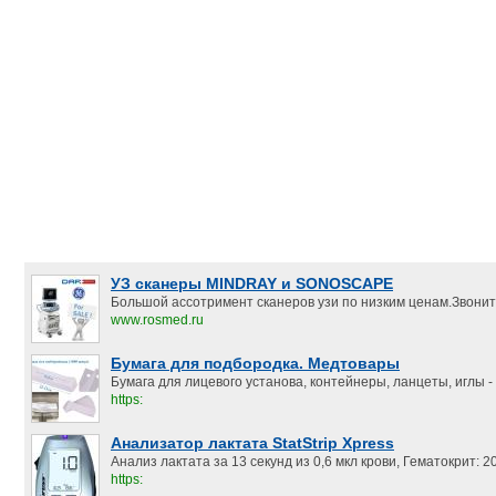
УЗ сканеры MINDRAY и SONOSCAPE
Большой ассотримент сканеров узи по низким ценам.Звонит
www.rosmed.ru
Бумага для подбородка. Медтовары
Бумага для лицевого установа, контейнеры, ланцеты, иглы - 
https:
Анализатор лактата StatStrip Xpress
Анализ лактата за 13 секунд из 0,6 мкл крови, Гематокрит:
https: