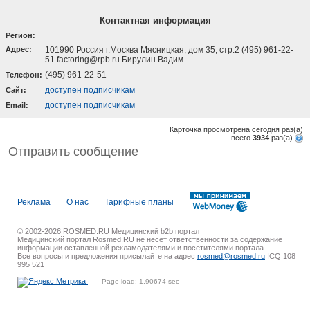
Контактная информация
Регион:
Адрес:
101990 Россия г.Москва Мясницкая, дом 35, стр.2 (495) 961-22-
51 factoring@rpb.ru Бирулин Вадим
(495) 961-22-51
Телефон:
доступен подписчикам
Cайт:
доступен подписчикам
Email:
Карточка просмотрена сегодня
раз(a)
всего
3934
раз(a)
Отправить сообщение
Реклама
О нас
Тарифные планы
© 2002-2026 ROSMED.RU Медицинский b2b портал
Медицинский портал Rosmed.RU не несет ответственности за содержание
информации оставленной рекламодателями и посетителями портала.
Все вопросы и предложения присылайте на адрес
rosmed@rosmed.ru
ICQ 108
995 521
Page load: 1.90674 sec