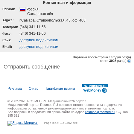
Контактная информация
Регион:
Россия
Самарская обл.
Адрес:
г.Самара, Ставропольская, 45, оф. 408
(846) 341-11-56
Телефон:
(846) 341-11-56
Факс:
доступен подписчикам
Cайт:
доступен подписчикам
Email:
Карточка просмотрена сегодня
раз(a)
всего
3023
раз(a)
Отправить сообщение
Реклама
О нас
Тарифные планы
© 2002-2026 ROSMED.RU Медицинский b2b портал
Медицинский портал Rosmed.RU не несет ответственности за содержание
информации оставленной рекламодателями и посетителями портала.
Все вопросы и предложения присылайте на адрес
rosmed@rosmed.ru
ICQ 108
995 521
Page load: 1.69352 sec