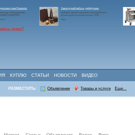
дильники,лари Panasonic
Свечи ручной работы, диффузоры
ое мед. оборудование
Наборы свечей пчелиный, кокосовый воск.
c,HAIER,LIEBHERR.
Используются косметологии, СПА.
ed.ru
https:
здесь тизер?
ИЯ
КУПЛЮ
СТАТЬИ
НОВОСТИ
ВИДЕО
РАЗМЕСТИТЬ:
Объявление
Товары и услуги
Еще...
Маркет
Статьи
Объявления
Видео
Фото