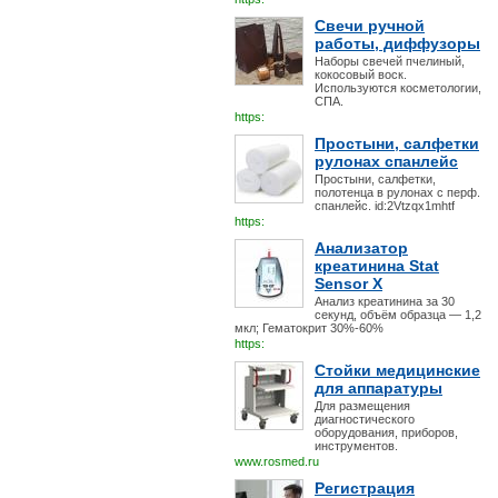
Свечи ручной
работы, диффузоры
Наборы свечей пчелиный,
кокосовый воск.
Используются косметологии,
СПА.
https:
Простыни, салфетки
рулонах спанлейс
Простыни, салфетки,
полотенца в рулонах с перф.
спанлейс. id:2Vtzqx1mhtf
https:
Анализатор
креатинина Stat
Sensor X
Анализ креатинина за 30
секунд, объём образца — 1,2
мкл; Гематокрит 30%-60%
https:
Стойки медицинские
для аппаратуры
Для размещения
диагностического
оборудования, приборов,
инструментов.
www.rosmed.ru
Регистрация