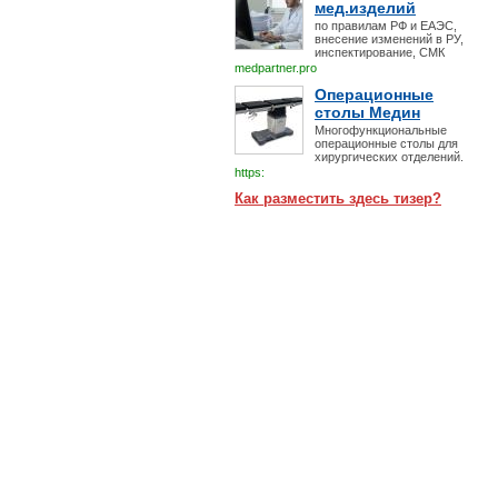
мед.изделий
по правилам РФ и ЕАЭС,
внесение изменений в РУ,
инспектирование, СМК
medpartner.pro
Операционные
столы Медин
Многофункциональные
операционные столы для
хирургических отделений.
https:
Как разместить здесь тизер?