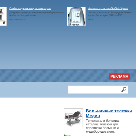
Стойки медицинские для аппаратуры
Анализатор лактата StatStrip Xpress
Для размещения диагностического оборудования,
Анализ лактата за 13 секунд из 0,6 мкл
приборов, инструментов.
крови, Гематокрит: 20% — 65%
www.rosmed.ru
https:
РЕКЛАМА
Больничные тележки
Медин
Тележки для больниц:
каталки, тележки для
перевозки больных и
медоборудования.
https: