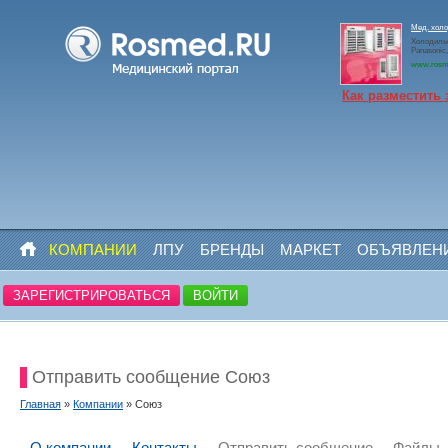
Мед. холо
Холодильн
Panasoni
www.rosm
Как разместить 
КОМПАНИИ
ЛПУ
БРЕНДЫ
МАРКЕТ
ОБЪЯВЛЕН
ЗАРЕГИСТРИРОВАТЬСЯ
ВОЙТИ
Отправить сообщение Союз
Главная
»
Компании
» Союз
О компании
Контакты
Отправить сообщение
Файлы