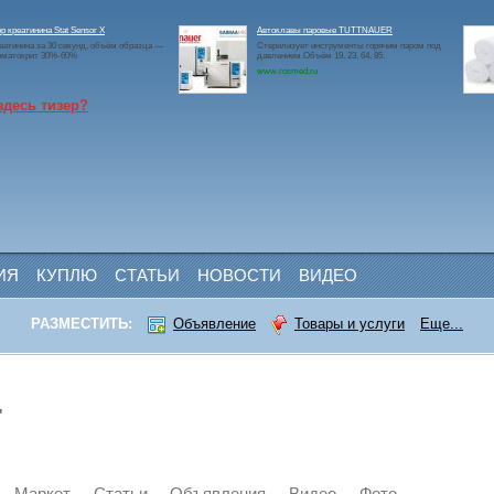
р креатинина Stat Sensor X
Автоклавы паровые TUTTNAUER
еатинина за 30 секунд, объём образца —
Стерилизует инструменты горячим паром под
Гематокрит 30%-60%
давлением.Объём 19, 23, 64, 85.
www.rosmed.ru
здесь тизер?
ИЯ
КУПЛЮ
СТАТЬИ
НОВОСТИ
ВИДЕО
РАЗМЕСТИТЬ:
Объявление
Товары и услуги
Еще...
"
Маркет
Статьи
Объявления
Видео
Фото