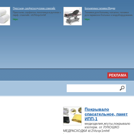
Простыни, салфетки рулонах спанлейс
Больничные тележки Медин
Простыни, салфетки, полотенца в рулонах с
Тележки для больниц: каталки, тележки
перф. спанлейс. id:2Vtzqx1mhtf
для перевозки больных и медоборудования.
https:
https:
РЕКЛАМА
Покрывало
спасательное, пакет
ИПП-1
медизделия,жгуты,покрывало
изотерм. от ЛУКОШКО
МЕДРАСХОДКИ id:2Vtzqx1mhtf