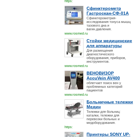
https:
Сфинктерометр
Гастроскан-СФ-01А
Сфинктерометрия-
исследования тонуса мышц
тазового дна и
вагин.давления.
www.rosmed.ru
Стойки медицинские
для аппаратуры
Для размещения
диагностического
оборудования, приборов,
инструментов.
www.rosmed.ru
ВЕНОВИЗОР
AccuVein AV400
облегчает поиск вен у
проблемных категорий
пациентов
www.rosmed.ru
Больничные тележки
Медин
Тележки для больниц:
каталки, тележки для
перевозки больных и
медоборудования.
https:
Принтеры SONY UP-