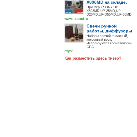
X898MD на складе.
Принтеры SONY UP-
X898MD,UP-25MD,UP-
D25MD,UP-D55MD,UP-55MD.
www.rosmed.ru
Свечи ручной
работы, диффузоры
Наборы свечей пчелиный,
кокосовый воск.
Используются косметологии,
СПА.
https:
Как разместить здесь тизер?