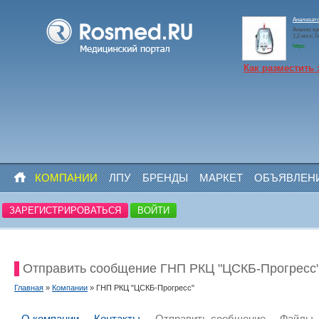
Анализато
Анализ кр
1,2 мкл; 
https:
Как разместить 
КОМПАНИИ
ЛПУ
БРЕНДЫ
МАРКЕТ
ОБЪЯВЛЕН
ЗАРЕГИСТРИРОВАТЬСЯ
ВОЙТИ
Отправить сообщение ГНП РКЦ "ЦСКБ-Прогресс
Главная
»
Компании
» ГНП РКЦ "ЦСКБ-Прогресс"
О компании
Контакты
Отправить сообщение
Файлы