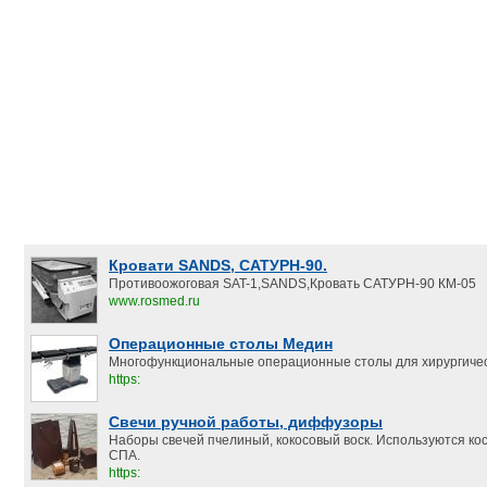
Кровати SANDS, САТУРН-90.
Противоожоговая SAT-1,SANDS,Кровать САТУРН-90 КМ-05
www.rosmed.ru
Операционные столы Медин
Многофункциональные операционные столы для хирургичес
https:
Свечи ручной работы, диффузоры
Наборы свечей пчелиный, кокосовый воск. Используются ко
СПА.
https: