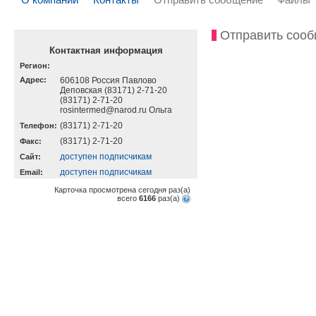
Отправить соо
Контактная информация
Регион:
Адрес:
606108 Россия Павлово
Деповская (83171) 2-71-20
(83171) 2-71-20
rosintermed@narod.ru Ольга
(83171) 2-71-20
Телефон:
(83171) 2-71-20
Факс:
доступен подписчикам
Cайт:
доступен подписчикам
Email:
Карточка просмотрена сегодня
раз(a)
всего
6166
раз(a)