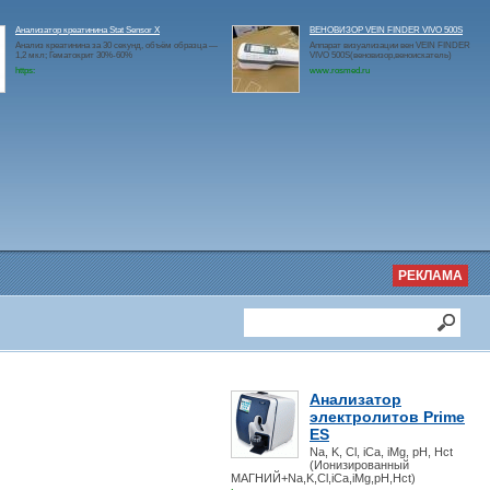
Анализатор креатинина Stat Sensor X
ВЕНОВИЗОР VEIN FINDER VIVO 500S
Анализ креатинина за 30 секунд, объём образца —
Аппарат визуализации вен VEIN FINDER
1,2 мкл; Гематокрит 30%-60%
VIVO 500S(веновизор,веноискатель)
https:
www.rosmed.ru
РЕКЛАМА
Анализатор
электролитов Prime
ES
Na, K, Cl, iCa, iMg, pH, Hct
(Ионизированный
МАГНИЙ+Na,K,Cl,iCa,iMg,pH,Hct)