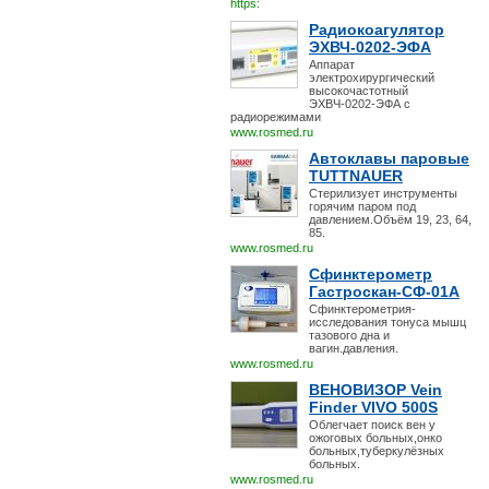
https:
Радиокоагулятор
ЭХВЧ-0202-ЭФА
Аппарат
электрохирургический
высокочастотный
ЭХВЧ-0202-ЭФА с
радиорежимами
www.rosmed.ru
Автоклавы паровые
TUTTNAUER
Стерилизует инструменты
горячим паром под
давлением.Объём 19, 23, 64,
85.
www.rosmed.ru
Сфинктерометр
Гастроскан-СФ-01А
Сфинктерометрия-
исследования тонуса мышц
тазового дна и
вагин.давления.
www.rosmed.ru
ВЕНОВИЗОР Vein
Finder VIVO 500S
Облегчает поиск вен у
ожоговых больных,онко
больных,туберкулёзных
больных.
www.rosmed.ru