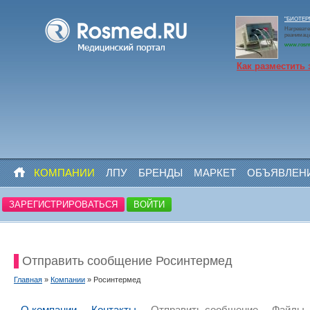
"БИОТЕРМ
Нагревате
реанимаци
www.rosm
Как разместить 
КОМПАНИИ
ЛПУ
БРЕНДЫ
МАРКЕТ
ОБЪЯВЛЕН
ЗАРЕГИСТРИРОВАТЬСЯ
ВОЙТИ
Отправить сообщение Росинтермед
Главная
»
Компании
» Росинтермед
О компании
Контакты
Отправить сообщение
Файлы