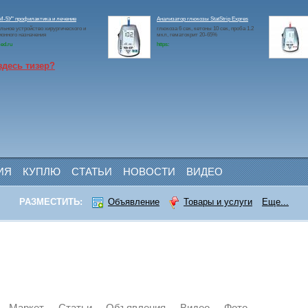
-5У" профилактика и лечение
Анализатор глюкозы StatStrip Expres
льное устройство хирургического и
глюкоза 6 сек, кетоны 10 сек, проба 1.2
онного назначения
мкл, гематокрит 20-65%
ed.ru
https:
здесь тизер?
ИЯ
КУПЛЮ
СТАТЬИ
НОВОСТИ
ВИДЕО
РАЗМЕСТИТЬ:
Объявление
Товары и услуги
Еще...
Маркет
Статьи
Объявления
Видео
Фото