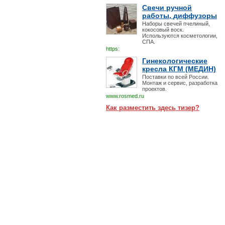
Свечи ручной
работы, диффузоры
Наборы свечей пчелиный,
кокосовый воск.
Используются косметологии,
СПА.
https:
Гинекологические
кресла КГМ (МЕДИН)
Поставки по всей России.
Монтаж и сервис, разработка
проектов.
www.rosmed.ru
Как разместить здесь тизер?