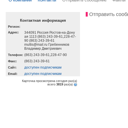
Отправить соо
Контактная информация
Регион:
Адрес:
344091 Россия Ростов-на-Дону
ая 1113 (863) 243-39-61,228-47-
90 (863) 243-39-61
multis@mail.ru Гребенников
Владимир Дмитриевич
(863) 243-39-61,228-47-90
Телефон:
(863) 243-39-61
Факс:
доступен подписчикам
Cайт:
доступен подписчикам
Email:
Карточка просмотрена сегодня
раз(a)
всего
3819
раз(a)