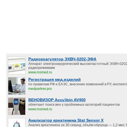
Радиокоагулятор ЭХВЧ-0202-ЭФА
Аппарат электрохирургический высокочастотный ЭХВЧ-020
радиорежимами
www.rosmed.ru
Регистрация мед.изделий
по правилам РФ и ЕАЭС, внесение изменений в РУ, инспект
medpartner.pro
ВЕНОВИЗОР AccuVein AV400
облегчает поиск вен у проблемных категорий пациентов
www.rosmed.ru
Анализатор креатинина Stat Sensor X
Анализ креатинина за 30 секунд, объём образца — 1,2 мкл;