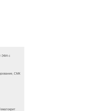
2-ЭФА с
ирование, СМК
 Гематокрит