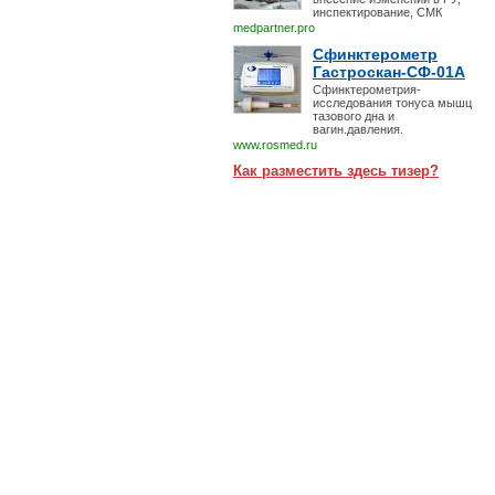
инспектирование, СМК
medpartner.pro
Сфинктерометр
Гастроскан-СФ-01А
Сфинктерометрия-
исследования тонуса мышц
тазового дна и
вагин.давления.
www.rosmed.ru
Как разместить здесь тизер?