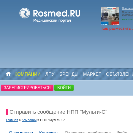
Принтеры
Принтеры
D25MD,U
www.rosm
Как разместить 
КОМПАНИИ
ЛПУ
БРЕНДЫ
МАРКЕТ
ОБЪЯВЛЕН
ЗАРЕГИСТРИРОВАТЬСЯ
ВОЙТИ
Отправить сообщение НПП "Мульти-С"
Главная
»
Компании
» НПП "Мульти-С"
О компании
Контакты
Отправить сообщение
Файлы