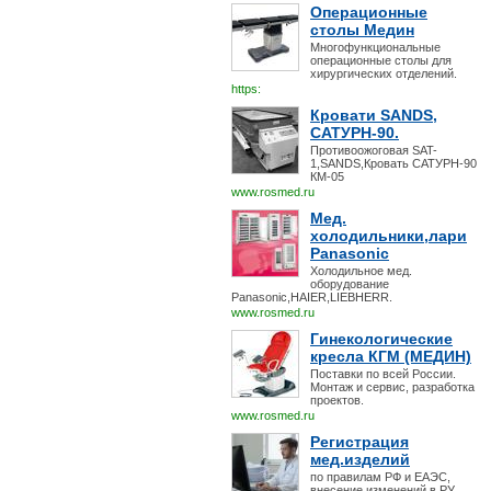
Операционные
столы Медин
Многофункциональные
операционные столы для
хирургических отделений.
https:
Кровати SANDS,
САТУРН-90.
Противоожоговая SAT-
1,SANDS,Кровать САТУРН-90
КМ-05
www.rosmed.ru
Мед.
холодильники,лари
Panasonic
Холодильное мед.
оборудование
Panasonic,HAIER,LIEBHERR.
www.rosmed.ru
Гинекологические
кресла КГМ (МЕДИН)
Поставки по всей России.
Монтаж и сервис, разработка
проектов.
www.rosmed.ru
Регистрация
мед.изделий
по правилам РФ и ЕАЭС,
внесение изменений в РУ,