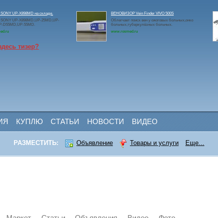
 SONY UP-X898MD на складе.
ВЕНОВИЗОР Vein Finder VIVO 500S
 SONY UP-X898MD,UP-25MD,UP-
Облегчает поиск вен у ожоговых больных,онко
P-D55MD,UP-55MD.
больных,туберкулёзных больных.
ed.ru
www.rosmed.ru
здесь тизер?
ИЯ
КУПЛЮ
СТАТЬИ
НОВОСТИ
ВИДЕО
РАЗМЕСТИТЬ:
Объявление
Товары и услуги
Еще...
Маркет
Статьи
Объявления
Видео
Фото