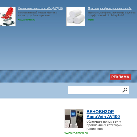
Гинекологические кресла КГМ (МЕДИН)
Простыни, салфетки рулонах спанлейс
Поставки по всей России. Монтаж и
Простыни, салфетки, полотенца в рулонах
сервис, разработка проектов.
с перф. спанлейс. id:2Vtzqx1mhtf
www.rosmed.ru
https:
РЕКЛАМА
ВЕНОВИЗОР
AccuVein AV400
облегчает поиск вен у
проблемных категорий
пациентов
www.rosmed.ru