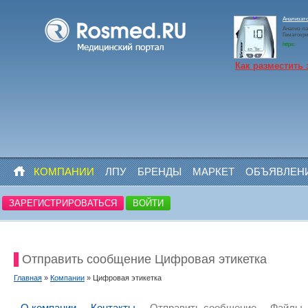
Анализато
Анализ ла
Гематокр
https:
Как разместить 
КОМПАНИИ
ЛПУ
БРЕНДЫ
МАРКЕТ
ОБЪЯВЛЕН
ЗАРЕГИСТРИРОВАТЬСЯ
ВОЙТИ
Отправить сообщение Цифровая этикетка
Главная
»
Компании
» Цифровая этикетка
О компании
Контакты
Отправить сообщение
Файлы