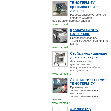
"БИОТЕРМ-5У"
профилактика и
лечение
Нагревательное устройство
хирургического и
реанимационного назначения
www.rosmed.ru
Кровати SANDS,
САТУРН-90.
Противоожоговая SAT-
1,SANDS,Кровать САТУРН-90
КМ-05
www.rosmed.ru
Стойки медицинские
для аппаратуры
Для размещения
диагностического
оборудования, приборов,
инструментов.
www.rosmed.ru
Лечение гипотермии
"БИОТЕРМ-5У"
Производство
термостабилизирующих
матрасов и
термостабилизирующих
пледов
www.rosmed.ru
Анализатор