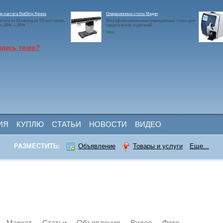
р лактата StatStrip Xpress
Операционные столы Медин
ктата за 13 секунд из 0,6 мкл крови,
Многофункциональные операционные столы для
ит: 20% — 65%
хирургических отделений.
https:
здесь тизер?
ИЯ
КУПЛЮ
СТАТЬИ
НОВОСТИ
ВИДЕО
РАЗМЕСТИТЬ:
Объявление
Товары и услуги
Еще...
Маркет
Статьи
Объявления
Видео
Фото