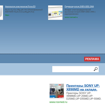
Анализатор электролитов Prime ES
Радиокоагулятор ЭХВЧ-0202-ЭФА
Na, K, Cl, iCa, iMg, pH, Hct (Ионизированный
Аппарат электрохирургический
МАГНИЙ+Na,K,Cl,iCa,iMg,pH,Hct)
высокочастотный ЭХВЧ-0202-ЭФА с
радиорежимами
https:
www.rosmed.ru
РЕКЛАМА
Принтеры SONY UP-
X898MD на складе.
Принтеры SONY UP-
X898MD,UP-25MD,UP-
D25MD,UP-D55MD,UP-55MD.
www.rosmed.ru