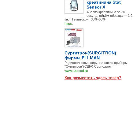
креатинина Stat
Sensor X
Анализ креатинина за 30
секунд, объём образца — 1,2
мкл; Гематокрит 30%-60%
https:
Сургитрон(SURGITRON)
фирмы ELLMAN
Радиоволновые хирургические приборы
"Сургитрон"(США) Сургидрон.
www.rosmed.ru
Как разместить здесь тизер?