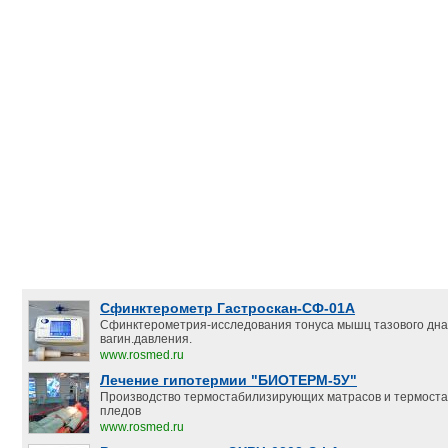
Сфинктерометр Гастроскан-СФ-01А
Сфинктерометрия-исследования тонуса мышц тазового дна
вагин.давления.
www.rosmed.ru
Лечение гипотермии "БИОТЕРМ-5У"
Производство термостабилизирующих матрасов и термост
пледов
www.rosmed.ru