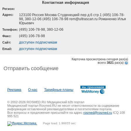
Контактная информация
Регион:
Адрес:
123100 Россия Москва Студенецкий пер д.6 стр.1 (495) 106-78-
98, 380-12-06 (495) 106-78-98 rem@ultrascan.ru Романенко Илья
Юрьевич
(495) 106-78-98, 380-12-06
Телефон:
(495) 106-78-98
Факс:
доступен подписчикам
Cайт:
доступен подписчикам
Email:
Карточка просмотрена сегодня
раз(a)
всего
3821
раз(a)
Отправить сообщение
Реклама
О нас
Тарифные планы
© 2002-2026 ROSMED.RU Медицинский b2b портал
Медицинский портал Rosmed.RU не несет ответственности за содержание
информации оставленной рекламодателями и посетителями портала.
Все вопросы и предложения присылайте на адрес
rosmed@rosmed.ru
ICQ 108
995 521
Page load: 1.96655 sec