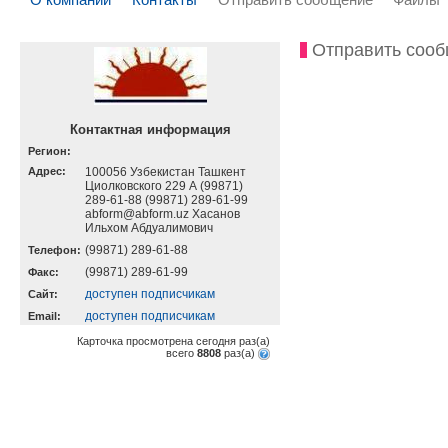
Отправить соо
Контактная информация
Регион:
Адрес:
100056 Узбекистан Ташкент
Циолковского 229 А (99871)
289-61-88 (99871) 289-61-99
abform@abform.uz Хасанов
Ильхом Абдуалимович
(99871) 289-61-88
Телефон:
(99871) 289-61-99
Факс:
доступен подписчикам
Cайт:
доступен подписчикам
Email:
Карточка просмотрена сегодня
раз(a)
всего
8808
раз(a)