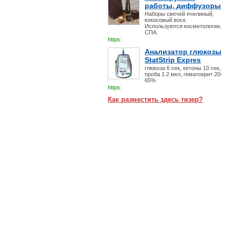
работы, диффузоры
Наборы свечей пчелиный,
кокосовый воск.
Используются косметологии,
СПА.
https:
Анализатор глюкозы
StatStrip Expres
глюкоза 6 сек, кетоны 10 сек,
проба 1.2 мкл, гематокрит 20-
65%
https:
Как разместить здесь тизер?