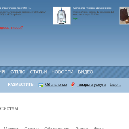
 спасательное, пакет ИПП-1
Анализатор глюкозы StatStrip Expres
ия,жгуты,покрывало изотерм. от ЛУКОШКО
глюкоза 6 сек, кетоны 10 сек, проба 1.2
ДКИ id:2Vtzqx1mhtf
мкл, гематокрит 20-65%
https:
здесь тизер?
ИЯ
КУПЛЮ
СТАТЬИ
НОВОСТИ
ВИДЕО
РАЗМЕСТИТЬ:
Объявление
Товары и услуги
Еще...
 Систем
Маркет
Статьи
Объявления
Видео
Фото