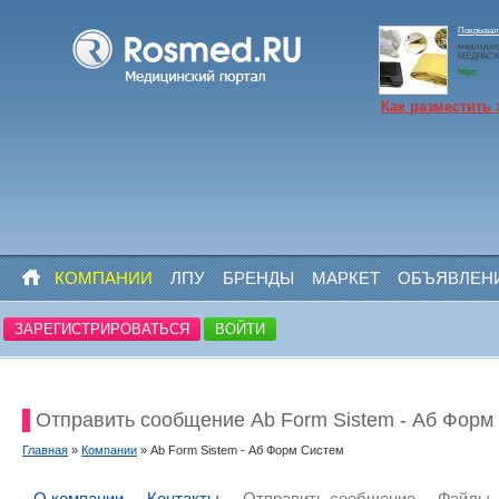
Покрывало
медиздел
МЕДРАСХО
https:
Как разместить 
КОМПАНИИ
ЛПУ
БРЕНДЫ
МАРКЕТ
ОБЪЯВЛЕН
ЗАРЕГИСТРИРОВАТЬСЯ
ВОЙТИ
Отправить сообщение Ab Form Sistem - Аб Форм
Главная
»
Компании
» Ab Form Sistem - Аб Форм Систем
О компании
Контакты
Отправить сообщение
Файлы