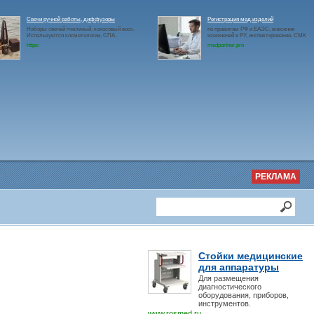
Свечи ручной работы, диффузоры
Регистрация мед.изделий
Наборы свечей пчелиный, кокосовый воск.
по правилам РФ и ЕАЭС, внесение
Используются косметологии, СПА.
изменений в РУ, инспектирование, СМК
https:
medpartner.pro
РЕКЛАМА
Стойки медицинские
для аппаратуры
Для размещения
диагностического
оборудования, приборов,
инструментов.
www.rosmed.ru