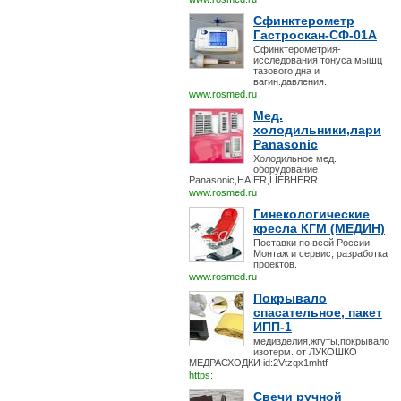
Сфинктерометр
Гастроскан-СФ-01А
Сфинктерометрия-
исследования тонуса мышц
тазового дна и
вагин.давления.
www.rosmed.ru
Мед.
холодильники,лари
Panasonic
Холодильное мед.
оборудование
Panasonic,HAIER,LIEBHERR.
www.rosmed.ru
Гинекологические
кресла КГМ (МЕДИН)
Поставки по всей России.
Монтаж и сервис, разработка
проектов.
www.rosmed.ru
Покрывало
спасательное, пакет
ИПП-1
медизделия,жгуты,покрывало
изотерм. от ЛУКОШКО
МЕДРАСХОДКИ id:2Vtzqx1mhtf
https:
Свечи ручной